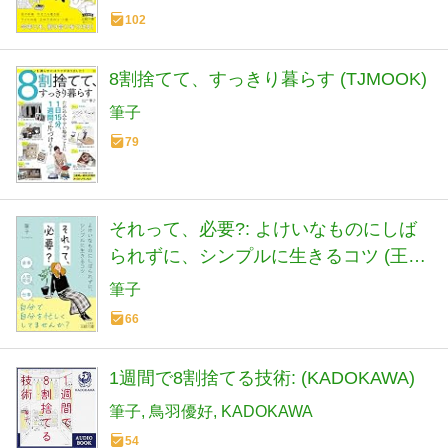
102
8割捨てて、すっきり暮らす (TJMOOK)
筆子
79
それって、必要?: よけいなものにしば
られずに、シンプルに生きるコツ (王様
文庫)
筆子
66
1週間で8割捨てる技術: (KADOKAWA)
筆子
鳥羽優好
KADOKAWA
54