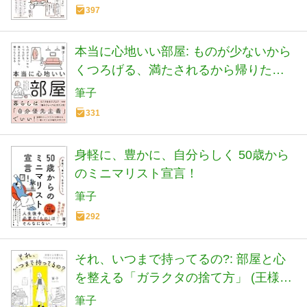
397
本当に心地いい部屋: ものが少ないから
くつろげる、満たされるから帰りたく
なる
筆子
331
身軽に、豊かに、自分らしく 50歳から
のミニマリスト宣言！
筆子
292
それ、いつまで持ってるの?: 部屋と心
を整える「ガラクタの捨て方」 (王様文
庫) (王様文庫 B 252-2)
筆子