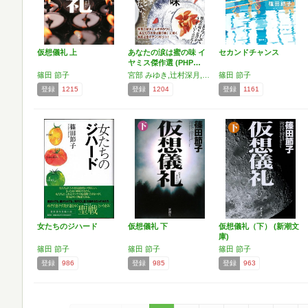
仮想儀礼 上
あなたの涙は蜜の味 イ
セカンドチャンス
ヤミス傑作選 (PHP…
篠田 節子
宮部 みゆき,辻村深月,乃南 アサ,篠田 節子,宇佐美 まこと,王谷 晶,降田 天
篠田 節子
登録
1215
登録
1204
登録
1161
女たちのジハード
仮想儀礼 下
仮想儀礼（下） (新潮文
庫)
篠田 節子
篠田 節子
篠田 節子
登録
986
登録
985
登録
963