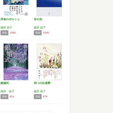
田舎のポルシェ
冬の光
篠田 節子
篠田 節子
登録
1088
登録
1006
銀婚式
四つの白昼夢
篠田 節子
篠田 節子
登録
924
登録
879