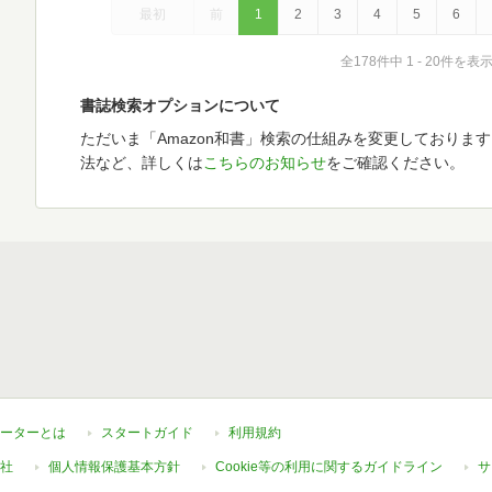
最初
前
1
2
3
4
5
6
全178件中 1 - 20件を表
書誌検索オプションについて
ただいま「Amazon和書」検索の仕組みを変更しておりま
法など、詳しくは
こちらのお知らせ
をご確認ください。
ーターとは
スタートガイド
利用規約
社
個人情報保護基本方針
Cookie等の利用に関するガイドライン
サ