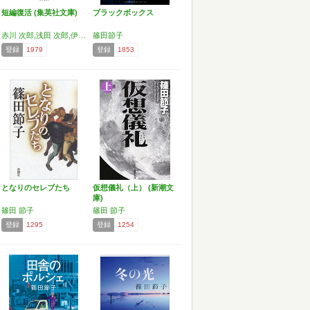
短編復活 (集英社文庫)
ブラックボックス
赤川 次郎,浅田 次郎,伊集院 静,北方 謙三,椎名 誠,篠田 節子,清水 義範,志水 辰夫,坂東 眞砂子,東野 圭吾,宮部 みゆき,群 ようこ,山本 文緒,唯川 恵
篠田節子
登録
1979
登録
1853
となりのセレブたち
仮想儀礼（上） (新潮文
庫)
篠田 節子
篠田 節子
登録
1295
登録
1254