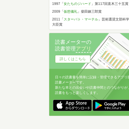
1997「
女たちのジハード
」第117回直木三十五賞
2009「
仮想儀礼
」柴田錬三郎賞
2011「
スターバト・マーテル
」芸術選奨文部科
大臣賞
読書メーターの
読書管理
アプリ
詳しくはこちら
日々の読書量を簡単に記録・管理できるアプリ
読書メーターです。
新たな本との出会いや読書仲間とのつながりが
読書をもっと楽しくします。