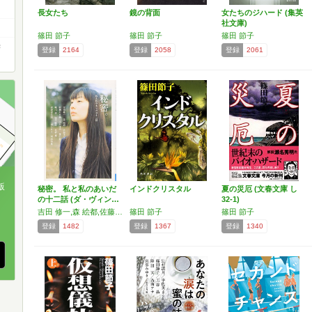
長女たち
鏡の背面
女たちのジハード (集英
社文庫)
篠田 節子
篠田 節子
篠田 節子
学
登録
2164
登録
2058
登録
2061
版
秘密。 私と私のあいだ
インドクリスタル
夏の災厄 (文春文庫 し
の十二話 (ダ・ヴィン…
32-1)
、
吉田 修一,森 絵都,佐藤 正午,有栖川 有栖,小川 洋子,篠田 節子,唯川 恵,堀江 敏幸,北村 薫
篠田 節子
篠田 節子
登録
1482
登録
1367
登録
1340