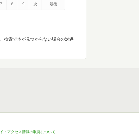
7
8
9
次
最後
示
す。検索で本が見つからない場合の対処
イトアクセス情報の取得について