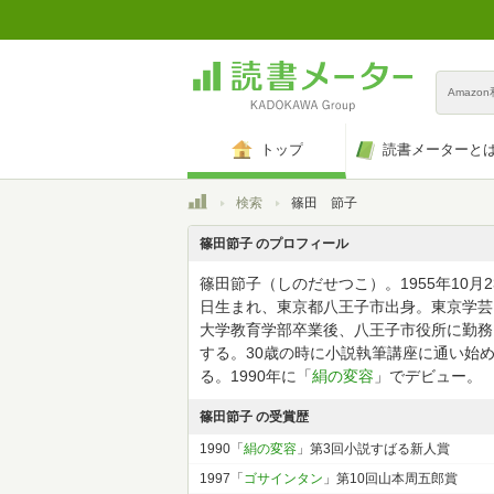
Amazo
トップ
読書メーターと
トップ
検索
篠田 節子
篠田節子 のプロフィール
篠田節子（しのだせつこ）。1955年10月2
日生まれ、東京都八王子市出身。東京学芸
大学教育学部卒業後、八王子市役所に勤務
する。30歳の時に小説執筆講座に通い始
る。1990年に「
絹の変容
」でデビュー。
篠田節子 の受賞歴
1990「
絹の変容
」第3回小説すばる新人賞
1997「
ゴサインタン
」第10回山本周五郎賞