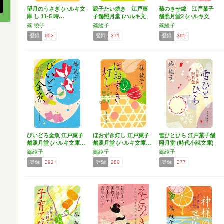
望月のうさぎ (ハルキ文
親子たい焼き 江戸菓
菊のきせ綿 江戸菓子
庫 し 11-5 時…
子舗照月堂 (ハルキ文
舗照月堂2 (ハルキ文
庫…
庫…
篠 綾子
篠綾子
篠綾子
登録
602
登録
371
登録
365
びいどろ金魚 江戸菓子
ほおずき灯し 江戸菓子
雪ひとひら 江戸菓子舗
舗照月堂 (ハルキ文庫…
舗照月堂 (ハルキ文庫…
照月堂 (時代小説文庫)
篠綾子
篠綾子
篠綾子
登録
292
登録
280
登録
277