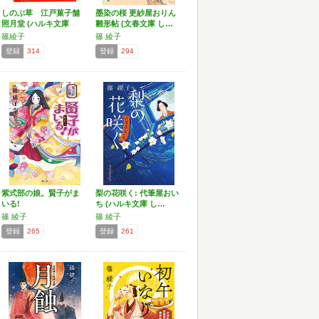
しのぶ草 江戸菓子舗
墨染の桜 更紗屋おりん
照月堂 (ハルキ文庫
雛形帖 (文春文庫 し…
し…
篠綾子
篠 綾子
登録
314
登録
294
紫式部の娘。賢子がま
梨の花咲く: 代筆屋おい
いる!
ち (ハルキ文庫 し…
篠 綾子
篠 綾子
登録
265
登録
261