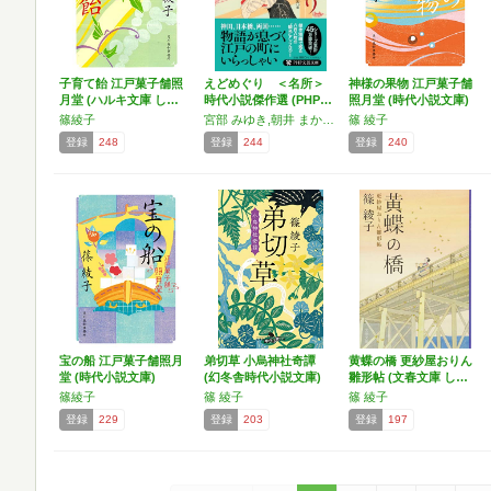
子育て飴 江戸菓子舗照
えどめぐり ＜名所＞
神様の果物 江戸菓子舗
月堂 (ハルキ文庫 し…
時代小説傑作選 (PHP…
照月堂 (時代小説文庫)
篠綾子
宮部 みゆき,朝井 まかて,田牧 大和,宮本 紀子,篠 綾子
篠 綾子
登録
248
登録
244
登録
240
宝の船 江戸菓子舗照月
弟切草 小烏神社奇譚
黄蝶の橋 更紗屋おりん
堂 (時代小説文庫)
(幻冬舎時代小説文庫)
雛形帖 (文春文庫 し…
篠綾子
篠 綾子
篠 綾子
登録
229
登録
203
登録
197