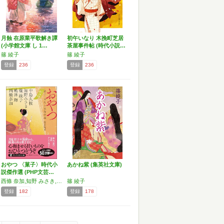
月蝕 在原業平歌解き譚
初午いなり 木挽町芝居
(小学館文庫 し 1…
茶屋事件帖 (時代小説…
篠 綾子
篠 綾子
登録
236
登録
236
おやつ 〈菓子〉時代小
あかね紫 (集英社文庫)
説傑作選 (PHP文芸…
西條 奈加,知野 みさき,中島 久枝,篠 綾子,嶋津 輝
篠 綾子
登録
182
登録
178