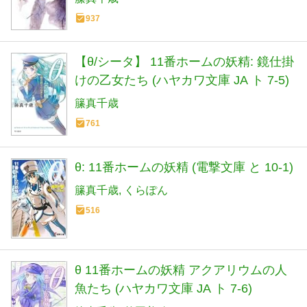
937
【θ/シータ】 11番ホームの妖精: 鏡仕掛
けの乙女たち (ハヤカワ文庫 JA ト 7-5)
籘真千歳
761
θ: 11番ホームの妖精 (電撃文庫 と 10-1)
籘真千歳
くらぽん
516
θ 11番ホームの妖精 アクアリウムの人
魚たち (ハヤカワ文庫 JA ト 7-6)