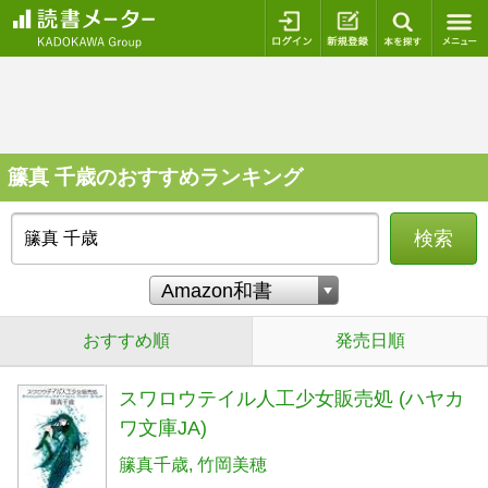
ログイン
新規登録
本を探
籘真 千歳のおすすめランキング
検索
おすすめ順
発売日順
スワロウテイル人工少女販売処 (ハヤカ
ワ文庫JA)
籘真千歳
竹岡美穂