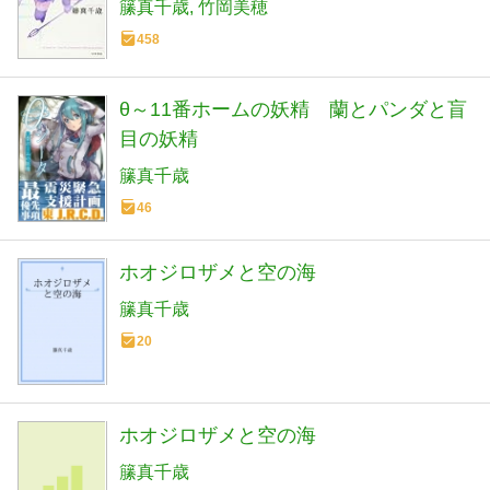
籘真千歳
竹岡美穂
458
θ～11番ホームの妖精 蘭とパンダと盲
目の妖精
籘真千歳
46
ホオジロザメと空の海
籘真千歳
20
ホオジロザメと空の海
籘真千歳