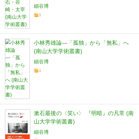
細谷博
3
小林秀雄論―「孤独」から「無私」へ
(南山大学学術叢書)
細谷博
3
漱石最後の〈笑い〉 『明暗』の凡常 (南
山大学学術叢書)
細谷博