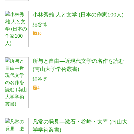
小林秀雄 人と文学 (日本の作家100人)
細谷博
10
所与と自由―近現代文学の名作を読む
(南山大学学術叢書)
細谷博
4
凡常の発見―漱石・谷崎・太宰 (南山大
学学術叢書)