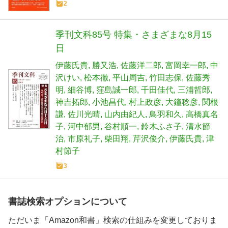
2
季刊文科85号 特集・さまざまな8月15
日
伊藤氏貴
勝又浩
佐藤洋二郎
富岡幸一郎
中
沢けい
松本徹
平山周吉
竹田志保
佐藤秀
明
細谷博
窪島誠一郎
千田佳代
三浦哲郎
神吉拓郎
小池昌代
村上政彦
大鐘稔彦
関根
謙
佐川光晴
山内由紀人
鳥羽和久
高橋真名
子
河中郁男
谷村順一
鈴木ふさ子
清水節
治
市原礼子
柴田翔
芹沢俊介
伊藤氏貴
津
村節子
3
書誌検索オプションについて
ただいま「Amazon和書」検索の仕組みを変更しておりま