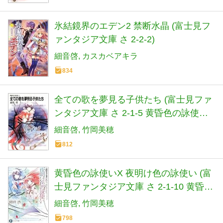
氷結鏡界のエデン2 禁断水晶 (富士見フ
ァンタジア文庫 さ 2-2-2)
細音啓
カスカベアキラ
834
全ての歌を夢見る子供たち (富士見ファ
ンタジア文庫 さ 2-1-5 黄昏色の詠使い
5)
細音啓
竹岡美穂
812
黄昏色の詠使いX 夜明け色の詠使い (富
士見ファンタジア文庫 さ 2-1-10 黄昏色
の詠使い 10)
細音啓
竹岡美穂
798