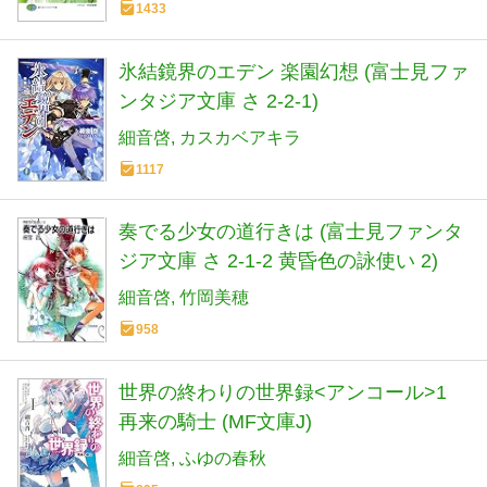
1433
氷結鏡界のエデン 楽園幻想 (富士見ファ
ンタジア文庫 さ 2-2-1)
細音啓
カスカベアキラ
1117
奏でる少女の道行きは (富士見ファンタ
ジア文庫 さ 2-1-2 黄昏色の詠使い 2)
細音啓
竹岡美穂
958
世界の終わりの世界録<アンコール>1
再来の騎士 (MF文庫J)
細音啓
ふゆの春秋