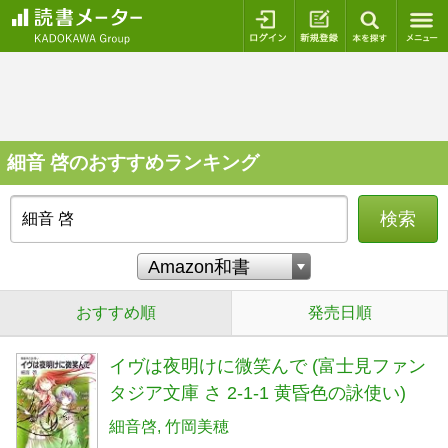
ログイン
新規登録
本を探
細音 啓のおすすめランキング
検索
おすすめ順
発売日順
イヴは夜明けに微笑んで (富士見ファン
タジア文庫 さ 2-1-1 黄昏色の詠使い)
細音啓
竹岡美穂