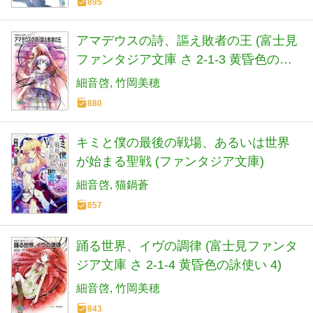
895
アマデウスの詩、謳え敗者の王 (富士見
ファンタジア文庫 さ 2-1-3 黄昏色の詠
使い 3)
細音啓
竹岡美穂
880
キミと僕の最後の戦場、あるいは世界
が始まる聖戦 (ファンタジア文庫)
細音啓
猫鍋蒼
857
踊る世界、イヴの調律 (富士見ファンタ
ジア文庫 さ 2-1-4 黄昏色の詠使い 4)
細音啓
竹岡美穂
843