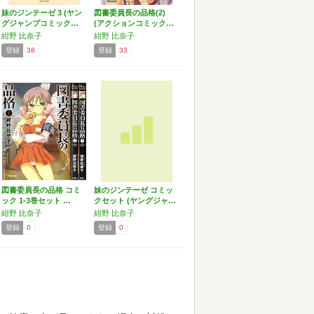
妹のジンテーゼ 3 (ヤン
図書委員長の品格(2)
グジャンプコミック…
(アクションコミック…
紺野 比奈子
紺野 比奈子
登録
38
登録
33
図書委員長の品格 コミ
妹のジンテーゼ コミッ
ック 1-3巻セット …
クセット (ヤングジャ…
紺野 比奈子
紺野 比奈子
登録
0
登録
0