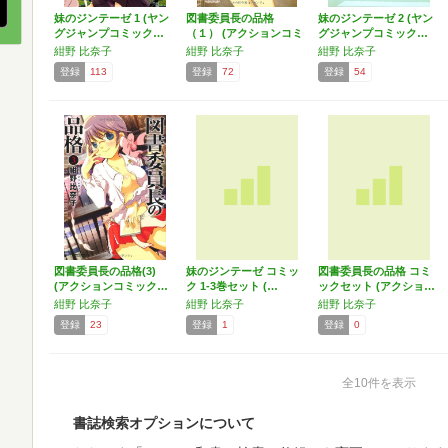
妹のジンテーゼ 1 (ヤン
図書委員長の品格
妹のジンテーゼ 2 (ヤン
グジャンプコミック…
（１） (アクションコミ
グジャンプコミック…
ック…
紺野 比奈子
紺野 比奈子
紺野 比奈子
登録
113
登録
72
登録
54
図書委員長の品格(3)
妹のジンテーゼ コミッ
図書委員長の品格 コミ
(アクションコミック…
ク 1-3巻セット (…
ックセット (アクショ…
紺野 比奈子
紺野 比奈子
紺野 比奈子
登録
23
登録
1
登録
0
全10件を表示
書誌検索オプションについて