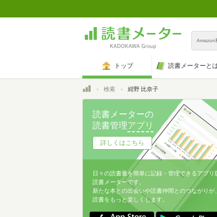
Amazo
トップ
読書メーターと
トップ
検索
紺野 比奈子
読書メーターの
読書管理
アプリ
詳しくはこちら
日々の読書量を簡単に記録・管理できるアプリ
読書メーターです。
新たな本との出会いや読書仲間とのつながりが
読書をもっと楽しくします。