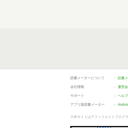
読書メーターについて
読書メ
会社情報
運営会
サポート
ヘルプ
アプリ版読書メーター
Andr
※本サイトはアフィリエイトプログ