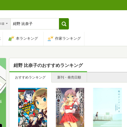
n和書
は
本ランキング
作家ランキング
紺野 比奈子
のおすすめランキング
おすすめランキング
新刊・発売日順
版
、