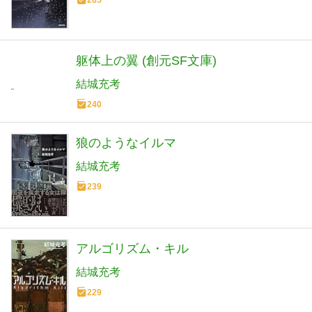
躯体上の翼 (創元SF文庫)
結城充考
240
狼のようなイルマ
結城充考
239
アルゴリズム・キル
結城充考
229