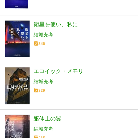
衛星を使い、私に
結城充考
346
エコイック・メモリ
結城充考
329
躯体上の翼
結城充考
265