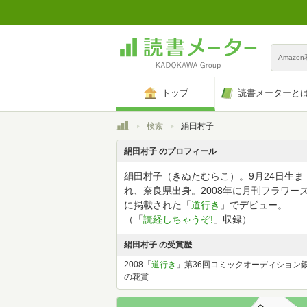
Amazo
トップ
読書メーターと
トップ
検索
絹田村子
絹田村子 のプロフィール
絹田村子（きぬたむらこ）。9月24日生ま
れ、奈良県出身。2008年に月刊フラワー
に掲載された「
道行き
」でデビュー。
（「
読経しちゃうぞ!
」収録）
絹田村子 の受賞歴
2008「
道行き
」第36回コミックオーディション
の花賞