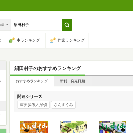
n和書
は
本ランキング
作家ランキング
絹田村子
のおすすめランキング
おすすめランキング
新刊・発売日順
ズ
関連シリーズ
重要参考人探偵
さんすくみ
銀