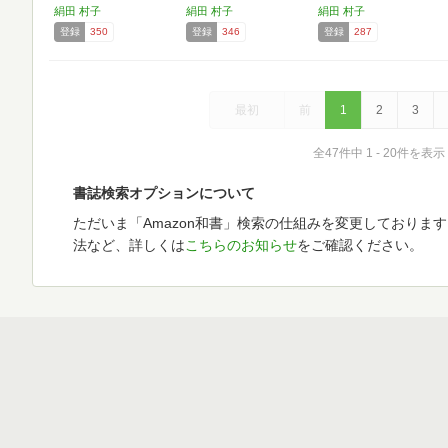
絹田 村子
絹田 村子
絹田 村子
登録
350
登録
346
登録
287
最初
前
1
2
3
全47件中 1 - 20件を表示
書誌検索オプションについて
ただいま「Amazon和書」検索の仕組みを変更しておりま
法など、詳しくは
こちらのお知らせ
をご確認ください。