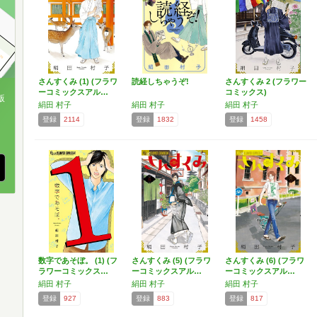
さんすくみ (1) (フラワ
読経しちゃうぞ!
さんすくみ 2 (フラワー
ーコミックスアル…
コミックス)
版
絹田 村子
絹田 村子
絹田 村子
登録
2114
登録
1832
登録
1458
、
数字であそぼ。 (1) (フ
さんすくみ (5) (フラワ
さんすくみ (6) (フラワ
ラワーコミックス…
ーコミックスアル…
ーコミックスアル…
絹田 村子
絹田 村子
絹田 村子
登録
927
登録
883
登録
817