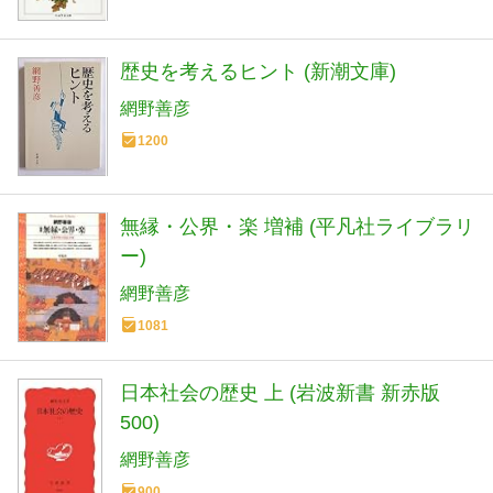
歴史を考えるヒント (新潮文庫)
網野善彦
1200
無縁・公界・楽 増補 (平凡社ライブラリ
ー)
網野善彦
1081
日本社会の歴史 上 (岩波新書 新赤版
500)
網野善彦
900