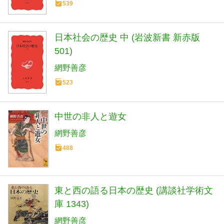
539
日本社会の歴史 中 (岩波新書 新赤版
501)
網野善彦
523
中世の非人と遊女
網野善彦
488
東と西の語る日本の歴史 (講談社学術文
庫 1343)
網野善彦