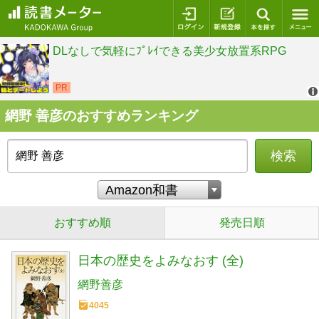
ログイン
新規登録
本を探
網野 善彦のおすすめランキング
検索
おすすめ順
発売日順
日本の歴史をよみなおす (全)
網野善彦
4045