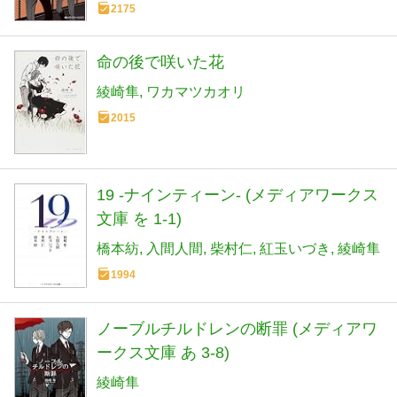
2175
命の後で咲いた花
綾崎隼
ワカマツカオリ
2015
19 -ナインティーン- (メディアワークス
文庫 を 1-1)
橋本紡
入間人間
柴村仁
紅玉いづき
綾崎隼
1994
ノーブルチルドレンの断罪 (メディアワ
ークス文庫 あ 3-8)
綾崎隼