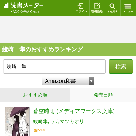
ログイン
新規登録
本を探
綾崎 隼のおすすめランキング
検索
おすすめ順
発売日順
蒼空時雨 (メディアワークス文庫)
綾崎隼
ワカマツカオリ
5120