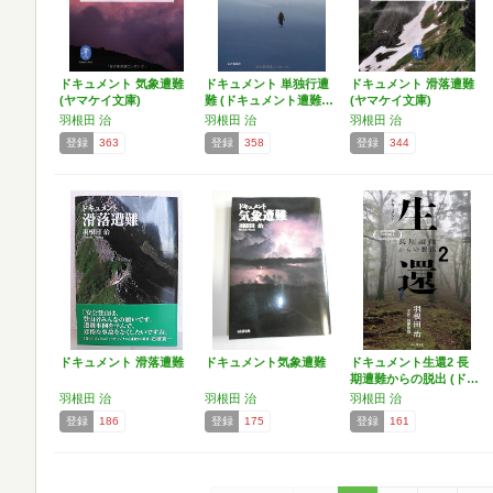
ドキュメント 気象遭難
ドキュメント 単独行遭
ドキュメント 滑落遭難
(ヤマケイ文庫)
難 (ドキュメント遭難…
(ヤマケイ文庫)
羽根田 治
羽根田 治
羽根田 治
登録
363
登録
358
登録
344
ドキュメント 滑落遭難
ドキュメント気象遭難
ドキュメント生還2 長
期遭難からの脱出 (ド…
羽根田 治
羽根田 治
羽根田 治
登録
186
登録
175
登録
161