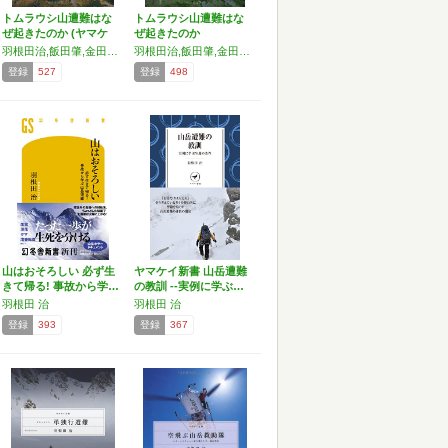
トムラウシ山遭難はな
トムラウシ山遭難はな
ぜ起きたのか (ヤマケ
ぜ起きたのか
イ…
羽根田治,飯田肇,金田正樹,山本正嘉
羽根田治,飯田肇,金田正樹,山本正嘉
登録
527
登録
498
山はおそろしい 必ず生
ヤマケイ新書 山岳遭難
きて帰る! 事故から学…
の教訓 --実例に学ぶ…
羽根田 治
羽根田 治
登録
393
登録
367