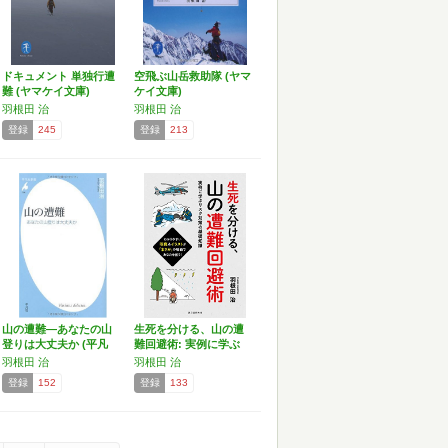
ドキュメント 単独行遭
空飛ぶ山岳救助隊 (ヤマ
難 (ヤマケイ文庫)
ケイ文庫)
羽根田 治
羽根田 治
登録
245
登録
213
山の遭難―あなたの山
生死を分ける、山の遭
登りは大丈夫か (平凡
難回避術: 実例に学ぶ
社…
リ…
羽根田 治
羽根田 治
登録
152
登録
133