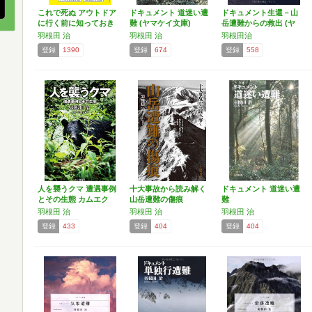
これで死ぬ アウトドア
ドキュメント 道迷い遭
ドキュメント生還－山
に行く前に知っておき
難 (ヤマケイ文庫)
岳遭難からの救出 (ヤ
た…
マ…
羽根田 治
羽根田 治
羽根田治
登録
1390
登録
674
登録
558
人を襲うクマ 遭遇事例
十大事故から読み解く
ドキュメント 道迷い遭
とその生態 カムエク
山岳遭難の傷痕
難
事…
羽根田 治
羽根田 治
羽根田 治
登録
433
登録
404
登録
404