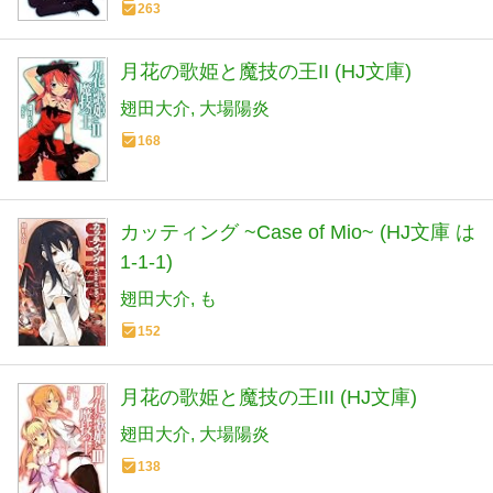
263
月花の歌姫と魔技の王II (HJ文庫)
翅田大介
大場陽炎
168
カッティング ~Case of Mio~ (HJ文庫 は
1-1-1)
翅田大介
も
152
月花の歌姫と魔技の王III (HJ文庫)
翅田大介
大場陽炎
138