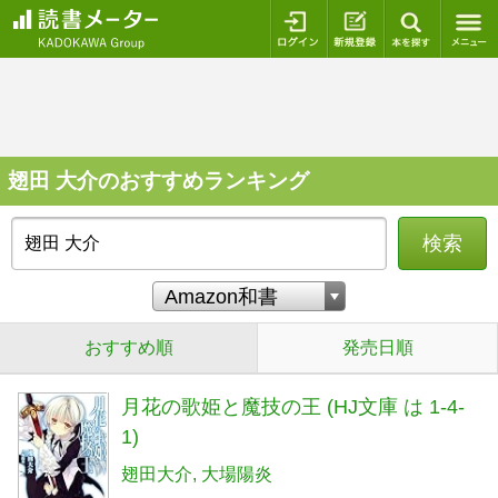
ログイン
新規登録
本を探
翅田 大介のおすすめランキング
検索
おすすめ順
発売日順
月花の歌姫と魔技の王 (HJ文庫 は 1-4-
1)
翅田大介
大場陽炎