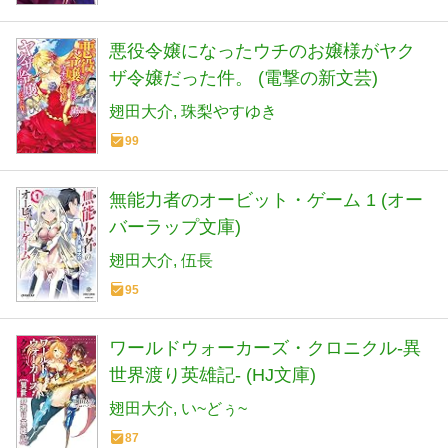
悪役令嬢になったウチのお嬢様がヤク
ザ令嬢だった件。 (電撃の新文芸)
翅田大介
珠梨やすゆき
99
無能力者のオービット・ゲーム 1 (オー
バーラップ文庫)
翅田大介
伍長
95
ワールドウォーカーズ・クロニクル-異
世界渡り英雄記- (HJ文庫)
翅田大介
い~どぅ~
87