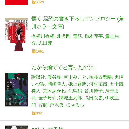
3729
慄く 最恐の書き下ろしアンソロジー (角
川ホラー文庫)
有栖川有栖
北沢陶
背筋
櫛木理宇
貴志祐
介
恩田陸
1051
だから捨ててと言ったのに
講談社
潮谷験
真下みこと
須藤古都離
黒澤
いづみ
岡崎隼人
砥上裕將
河村拓哉
五十嵐
律人
荒木あかね
似鳥鶏
皆川博子
清志ま
れ
金子玲介
舞城王太郎
高田崇史
伊吹亜
門
背筋
芦沢央
にゃるら
992
●●にいたる病