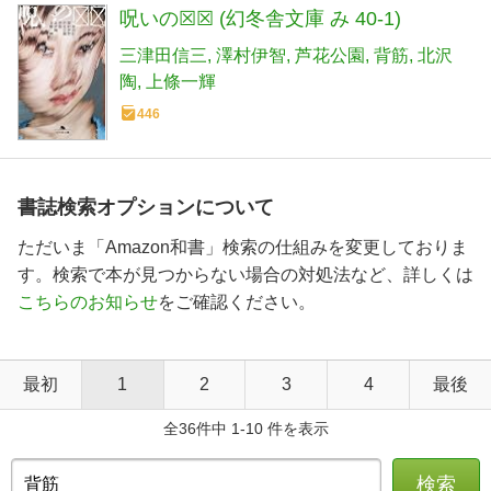
呪いの☒☒ (幻冬舎文庫 み 40-1)
三津田信三
澤村伊智
芦花公園
背筋
北沢
陶
上條一輝
446
書誌検索オプションについて
ただいま「Amazon和書」検索の仕組みを変更しておりま
す。検索で本が見つからない場合の対処法など、詳しくは
こちらのお知らせ
をご確認ください。
最初
1
2
3
4
最後
全36件中 1-10 件を表示
検索