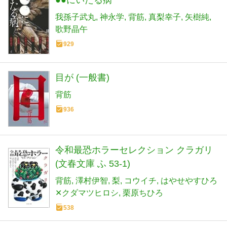
我孫子武丸
神永学
背筋
真梨幸子
矢樹純
歌野晶午
929
目が (一般書)
背筋
936
令和最恐ホラーセレクション クラガリ
(文春文庫 ふ 53-1)
背筋
澤村伊智
梨
コウイチ
はやせやすひろ
✕クダマツヒロシ
栗原ちひろ
538