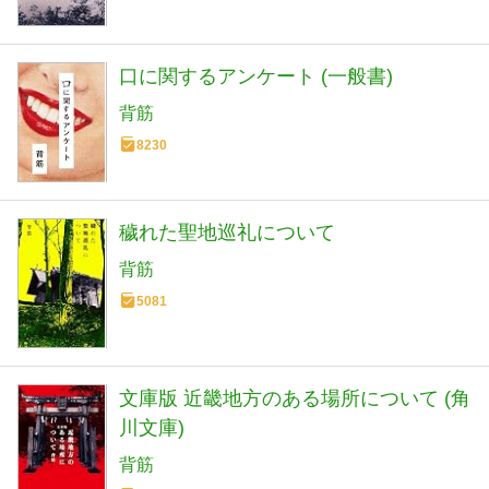
口に関するアンケート (一般書)
背筋
8230
穢れた聖地巡礼について
背筋
5081
文庫版 近畿地方のある場所について (角
川文庫)
背筋