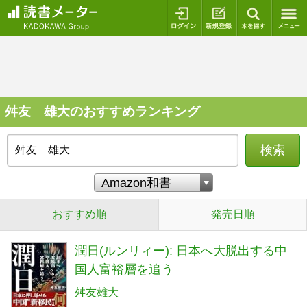
ログイン
新規登録
本を探
舛友 雄大のおすすめランキング
検索
おすすめ順
発売日順
潤日(ルンリィー): 日本へ大脱出する中
国人富裕層を追う
舛友雄大