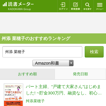
ログイン
新規登録
本を探
舛添 菜穂子のおすすめランキング
検索
おすすめ順
発売日順
パート主婦、“戸建て大家さん"はじめま
した! ~貯金300万円、融資なし、初心者
でもできる「毎月20万の副収入」づく
舛添菜穂子
り