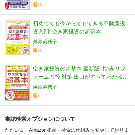
23
初めてでも今からでもできる不動産投
資入門! 空き家投資の超基本
舛添菜穂子
21
空き家投資の超基本 最新版: 指値 リフ
ォーム 空室対策 出口がすべてわかる不
動産投資入門!
舛添菜穂子
4
書誌検索オプションについて
ただいま「Amazon和書」検索の仕組みを変更しておりま