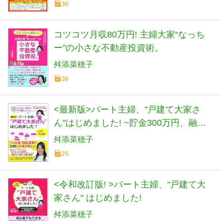
30
コツコツ月収80万円! 主婦大家“なっち
ー"の小さな不動産投資術。
舛添菜穂子
30
<最新版>パート主婦、"戸建て大家さ
ん"はじめました! ~貯金300万円、融資
なし、初心者でもできる「毎月20万円
舛添菜穂子
の副収入」づくり~
25
<令和改訂版! >パート主婦、"戸建て大
家さん" はじめました!
舛添菜穂子