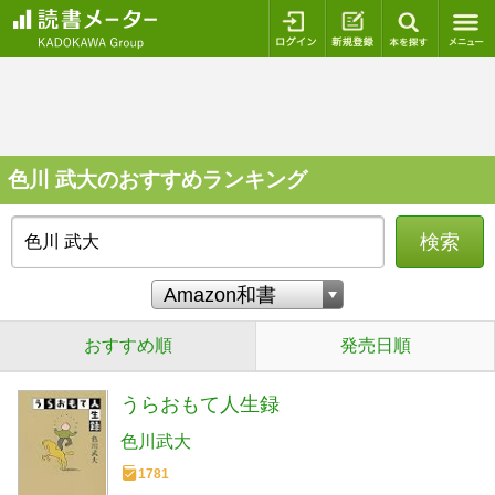
ログイン
新規登録
本を探
色川 武大のおすすめランキング
検索
おすすめ順
発売日順
うらおもて人生録
色川武大
1781