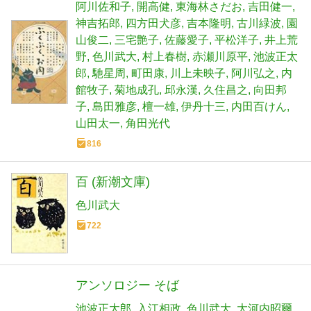
阿川佐和子
開高健
東海林さだお
吉田健一
神吉拓郎
四方田犬彦
吉本隆明
古川緑波
園
山俊二
三宅艶子
佐藤愛子
平松洋子
井上荒
野
色川武大
村上春樹
赤瀬川原平
池波正太
郎
馳星周
町田康
川上未映子
阿川弘之
内
館牧子
菊地成孔
邱永漢
久住昌之
向田邦
子
島田雅彦
檀一雄
伊丹十三
内田百けん
山田太一
角田光代
816
百 (新潮文庫)
色川武大
722
アンソロジー そば
池波正太郎
入江相政
色川武大
大河内昭爾