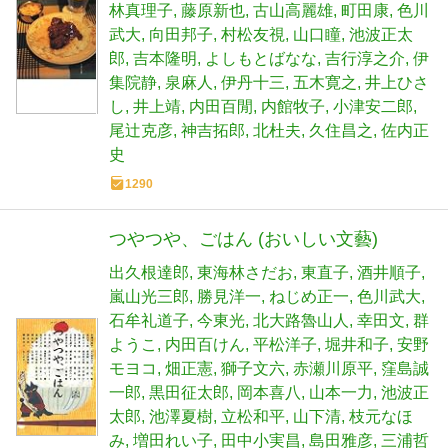
林真理子
藤原新也
古山高麗雄
町田康
色川
武大
向田邦子
村松友視
山口瞳
池波正太
郎
吉本隆明
よしもとばなな
吉行淳之介
伊
集院静
泉麻人
伊丹十三
五木寛之
井上ひさ
し
井上靖
内田百閒
内館牧子
小津安二郎
尾辻克彦
神吉拓郎
北杜夫
久住昌之
佐内正
史
1290
つやつや、ごはん (おいしい文藝)
出久根達郎
東海林さだお
東直子
酒井順子
嵐山光三郎
勝見洋一
ねじめ正一
色川武大
石牟礼道子
今東光
北大路魯山人
幸田文
群
ようこ
内田百けん
平松洋子
堀井和子
安野
モヨコ
畑正憲
獅子文六
赤瀬川原平
窪島誠
一郎
黒田征太郎
岡本喜八
山本一力
池波正
太郎
池澤夏樹
立松和平
山下清
枝元なほ
み
増田れい子
田中小実昌
島田雅彦
三浦哲