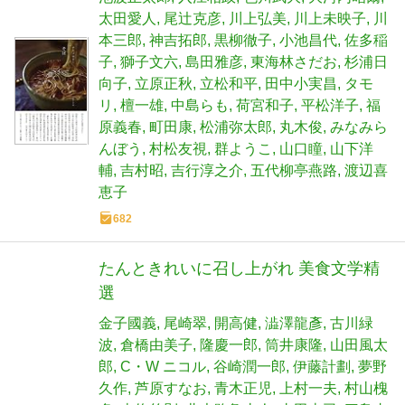
太田愛人
尾辻克彦
川上弘美
川上未映子
川
本三郎
神吉拓郎
黒柳徹子
小池昌代
佐多稲
子
獅子文六
島田雅彦
東海林さだお
杉浦日
向子
立原正秋
立松和平
田中小実昌
タモ
リ
檀一雄
中島らも
荷宮和子
平松洋子
福
原義春
町田康
松浦弥太郎
丸木俊
みなみら
んぼう
村松友視
群ようこ
山口瞳
山下洋
輔
吉村昭
吉行淳之介
五代柳亭燕路
渡辺喜
恵子
682
たんときれいに召し上がれ 美食文学精
選
金子國義
尾崎翠
開高健
澁澤龍彥
古川緑
波
倉橋由美子
隆慶一郎
筒井康隆
山田風太
郎
C・W ニコル
谷崎潤一郎
伊藤計劃
夢野
久作
芦原すなお
青木正児
上村一夫
村山槐