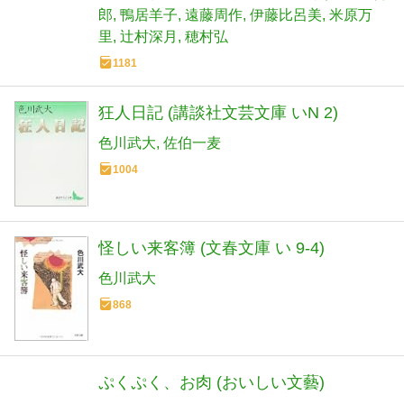
郎
鴨居羊子
遠藤周作
伊藤比呂美
米原万
里
辻村深月
穂村弘
1181
狂人日記 (講談社文芸文庫 いN 2)
色川武大
佐伯一麦
1004
怪しい来客簿 (文春文庫 い 9-4)
色川武大
868
ぷくぷく、お肉 (おいしい文藝)