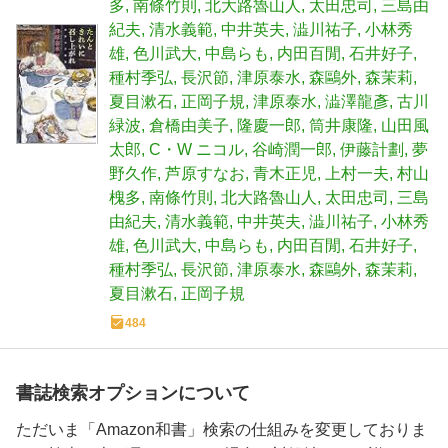
多
南條竹則
北大路魯山人
太田忠司
三島由
紀夫
清水義範
中井英夫
澁川祐子
小林秀
雄
色川武大
中島らも
内田百閒
石井好子
種村季弘
長沢節
津原泰水
森鷗外
森茉莉
夏目漱石
正岡子規
津原泰水
澁澤龍彥
古川
緑波
倉橋由美子
隆慶一郎
筒井康隆
山田風
太郎
C・W ニコル
谷崎潤一郎
伊藤計劃
夢
野久作
芦原すなお
青木正児
上村一夫
村山
槐多
南條竹則
北大路魯山人
太田忠司
三島
由紀夫
清水義範
中井英夫
澁川祐子
小林秀
雄
色川武大
中島らも
内田百閒
石井好子
種村季弘
長沢節
津原泰水
森鷗外
森茉莉
夏目漱石
正岡子規
484
書誌検索オプションについて
ただいま「Amazon和書」検索の仕組みを変更しておりま