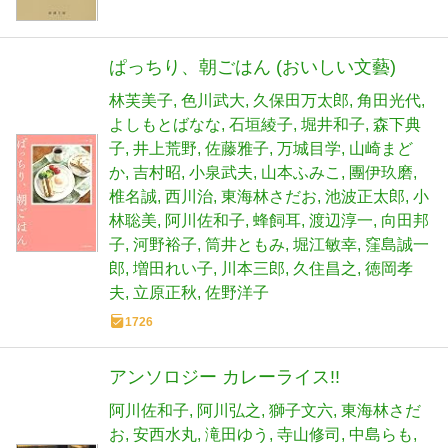
ぱっちり、朝ごはん (おいしい文藝)
林芙美子
色川武大
久保田万太郎
角田光代
よしもとばなな
石垣綾子
堀井和子
森下典
子
井上荒野
佐藤雅子
万城目学
山崎まど
か
吉村昭
小泉武夫
山本ふみこ
團伊玖磨
椎名誠
西川治
東海林さだお
池波正太郎
小
林聡美
阿川佐和子
蜂飼耳
渡辺淳一
向田邦
子
河野裕子
筒井ともみ
堀江敏幸
窪島誠一
郎
増田れい子
川本三郎
久住昌之
徳岡孝
夫
立原正秋
佐野洋子
1726
アンソロジー カレーライス!!
阿川佐和子
阿川弘之
獅子文六
東海林さだ
お
安西水丸
滝田ゆう
寺山修司
中島らも