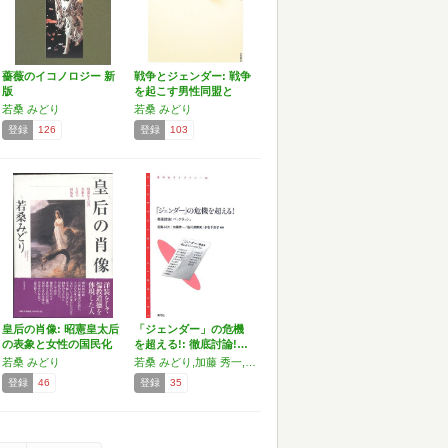
薔薇のイコノロジー 新
戦争とジェンダー: 戦争
版
を起こす男性同盟と
平…
若桑 みどり
若桑 みどり
登録
126
登録
103
皇后の肖像: 昭憲皇太后
「ジェンダー」の危機
の表象と女性の国民化
を超える!: 徹底討論!…
若桑 みどり
若桑 みどり,加藤 秀一,皆川 満寿美,赤石 千衣子
登録
46
登録
35