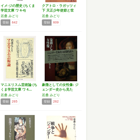
イメ-ジの歴史 (ちくま
クアトロ・ラガッツィ
学芸文庫 ワ 4-4)
下 天正少年使節と世
界…
若桑 みどり
若桑 みどり
登録
642
登録
609
マニエリスム芸術論 (ち
象徴としての女性像: ジ
くま学芸文庫 ワ 4…
ェンダー史から見た
家…
若桑 みどり
若桑 みどり
登録
265
登録
262