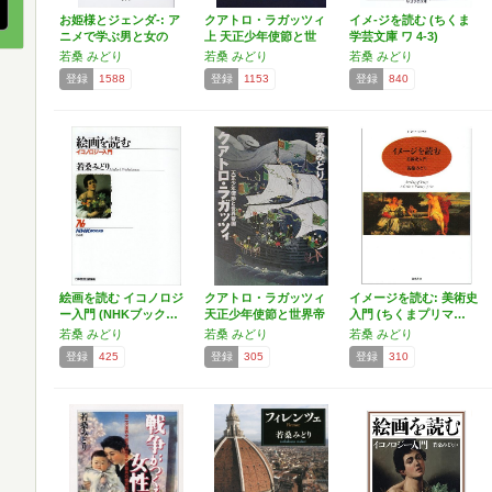
お姫様とジェンダ-: ア
クアトロ・ラガッツィ
イメ-ジを読む (ちくま
ニメで学ぶ男と女の
上 天正少年使節と世
学芸文庫 ワ 4-3)
ジ…
界…
若桑 みどり
若桑 みどり
若桑 みどり
登録
1588
登録
1153
登録
840
絵画を読む イコノロジ
クアトロ・ラガッツィ
イメージを読む: 美術史
ー入門 (NHKブック…
天正少年使節と世界帝
入門 (ちくまプリマ…
国
若桑 みどり
若桑 みどり
若桑 みどり
登録
425
登録
305
登録
310