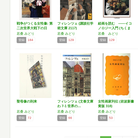
戦争がつくる女性像: 第
フィレンツェ (講談社学
絵画を読む ――イコ
二次世界大戦下の日
術文庫 2117)
ノロジー入門 (ちくま
本…
学…
若桑 みどり
若桑 みどり
若桑 みどり
登録
184
登録
129
登録
129
聖母像の到来
フィレンツェ (文春文庫
女性画家列伝 (岩波新書
わ 7-1 世界の…
黄版 318)
若桑 みどり
若桑 みどり
若桑 みどり
登録
72
登録
66
登録
53