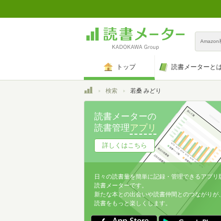
Amazo
トップ
読書メーターと
トップ
検索
若桑 みどり
読書メーターの
読書管理
アプリ
詳しくはこちら
日々の読書量を簡単に記録・管理できるアプリ
読書メーターです。
新たな本との出会いや読書仲間とのつながりが
読書をもっと楽しくします。