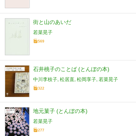
街と山のあいだ
若菜晃子
569
石井桃子のことば (とんぼの本)
中川李枝子
松居直
松岡享子
若菜晃子
322
地元菓子 (とんぼの本)
若菜晃子
277