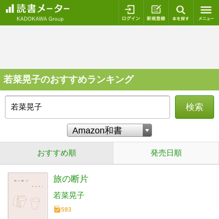
ログイン
新規登録
本を探
若菜晃子のおすすめランキング
検索
おすすめ順
発売日順
旅の断片
若菜晃子
593