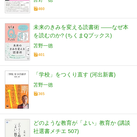
460
未来のきみを変える読書術 ――なぜ本
を読むのか? (ちくまQブックス)
苫野一徳
401
「学校」をつくり直す (河出新書)
苫野一徳
365
どのような教育が「よい」教育か (講談
社選書メチエ 507)