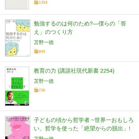
1354
勉強するのは何のため?―僕らの「答
え」のつくり方
苫野一徳
845
教育の力 (講談社現代新書 2254)
苫野一徳
730
子どもの頃から哲学者 ~世界一おもしろ
い、哲学を使った「絶望からの脱出」!
苫野一徳