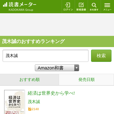
ログイン
新規登録
本を探
茂木誠のおすすめランキング
検索
おすすめ順
発売日順
経済は世界史から学べ!
茂木誠
2140