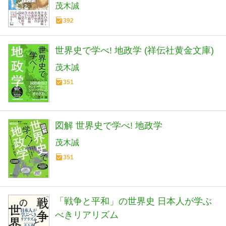
茂木誠
392
世界史で学べ! 地政学 (祥伝社黄金文庫)
茂木誠
351
図解 世界史で学べ! 地政学
茂木誠
351
「戦争と平和」の世界史 日本人が学ぶ
べきリアリズム