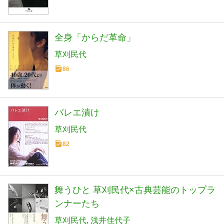
全身「からだ革命」
草刈民代
86
バレエ漬け
草刈民代
82
舞うひと 草刈民代×古典芸能のトップラ
ンナーたち
草刈民代
浅井佳代子