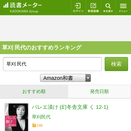
ログイン
新規登録
本を探
草刈 民代のおすすめランキング
検索
おすすめ順
発売日順
バレエ漬け (幻冬舎文庫 く 12-1)
草刈民代
146