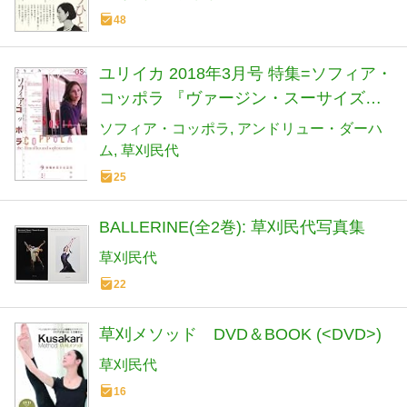
48
ユリイカ 2018年3月号 特集=ソフィア・
コッポラ 『ヴァージン・スーサイズ』
から『ロスト・イン・トランスレーシ
ソフィア・コッポラ
アンドリュー・ダーハ
ョン』『マリー・アントワネット』、
ム
草刈民代
そして『The Beguiled/ビガイルド 欲望
25
のめざめ』・・・豪奢と洗練の映画
BALLERINE(全2巻): 草刈民代写真集
草刈民代
22
草刈メソッド DVD＆BOOK (<DVD>)
草刈民代
16