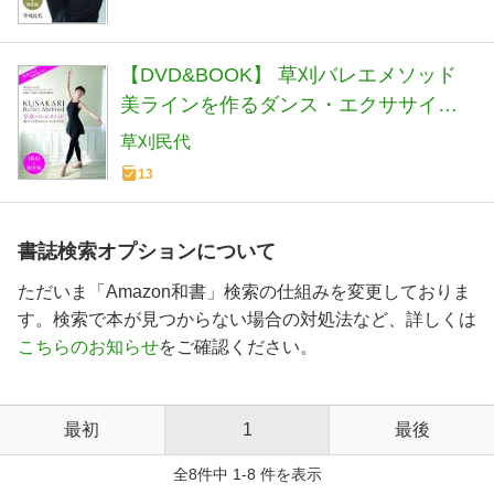
【DVD&BOOK】 草刈バレエメソッド
美ラインを作るダンス・エクササイズ
((DVD&BOOK))
草刈民代
13
書誌検索オプションについて
ただいま「Amazon和書」検索の仕組みを変更しておりま
す。検索で本が見つからない場合の対処法など、詳しくは
こちらのお知らせ
をご確認ください。
最初
1
最後
全8件中 1-8 件を表示