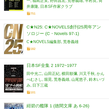
一
福島正実
野田昌宏
荒巻義雄
半村良
筒
井康隆
日本SF作家クラブ
751
C★N25: C★NOVELS創刊25周年アン
ソロジー (C・Novels 97-1)
C★NOVELS編集部
荒巻義雄
182
日本SF全集 2 1972~1977
田中光二
山田正紀
横田順彌
川又千秋
かん
べむさし
堀晃
荒巻義雄
山尾悠子
鈴木いづ
み
日下三蔵
101
紺碧の艦隊 1 (徳間文庫 あ 6-26)