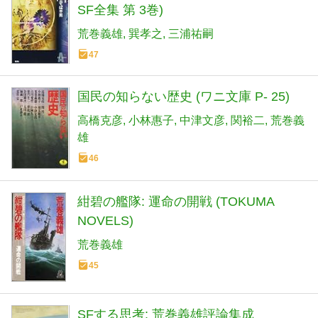
SF全集 第 3巻)
荒巻義雄
巽孝之
三浦祐嗣
47
国民の知らない歴史 (ワニ文庫 P- 25)
高橋克彦
小林惠子
中津文彦
関裕二
荒巻義
雄
46
紺碧の艦隊: 運命の開戦 (TOKUMA
NOVELS)
荒巻義雄
45
SFする思考: 荒巻義雄評論集成