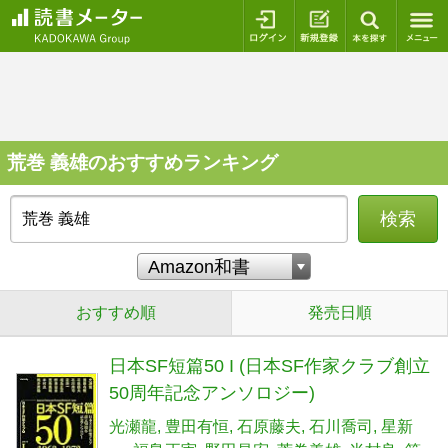
ログイン
新規登録
本を探
荒巻 義雄のおすすめランキング
検索
おすすめ順
発売日順
日本SF短篇50 I (日本SF作家クラブ創立
50周年記念アンソロジー)
光瀬龍
豊田有恒
石原藤夫
石川喬司
星新