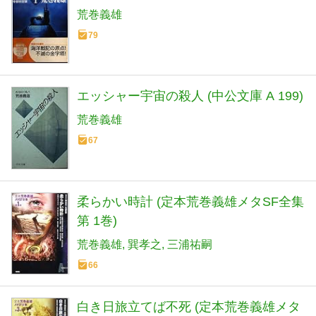
荒巻義雄
79
エッシャー宇宙の殺人 (中公文庫 A 199)
荒巻義雄
67
柔らかい時計 (定本荒巻義雄メタSF全集
第 1巻)
荒巻義雄
巽孝之
三浦祐嗣
66
白き日旅立てば不死 (定本荒巻義雄メタ