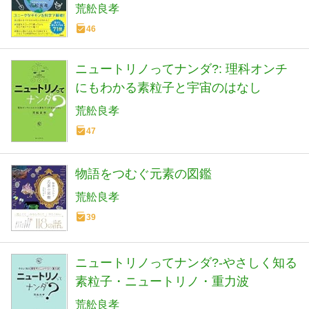
荒舩良孝
46
ニュートリノってナンダ?: 理科オンチ
にもわかる素粒子と宇宙のはなし
荒舩良孝
47
物語をつむぐ元素の図鑑
荒舩良孝
39
ニュートリノってナンダ?-やさしく知る
素粒子・ニュートリノ・重力波
荒舩良孝