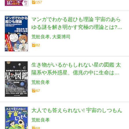
157
マンガでわかる超ひも理論 宇宙のあら
ゆる謎を解き明かす究極の理論とは?
(サイエンス・アイ新書)
荒舩良孝
大栗博司
82
生き物がいるかもしれない星の図鑑 太
陽系や系外惑星、億兆の中に生命はあ
るか (サイエンス・アイ新書)
荒舩良孝
67
大人でも答えられない! 宇宙のしつもん
荒舩良孝
68