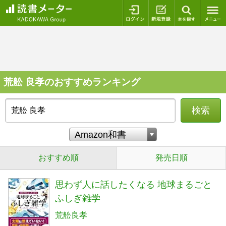
ログイン
新規登録
本を探
荒舩 良孝のおすすめランキング
検索
おすすめ順
発売日順
思わず人に話したくなる 地球まるごと
ふしぎ雑学
荒舩良孝