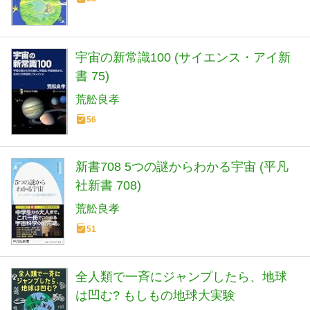
宇宙の新常識100 (サイエンス・アイ新
書 75)
荒舩良孝
56
新書708 5つの謎からわかる宇宙 (平凡
社新書 708)
荒舩良孝
51
全人類で一斉にジャンプしたら、地球
は凹む? もしもの地球大実験