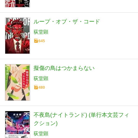
ループ・オブ・ザ・コード
荻堂顕
645
擬傷の鳥はつかまらない
荻堂顕
480
不夜島(ナイトランド) (単行本文芸フィ
クション)
荻堂顕