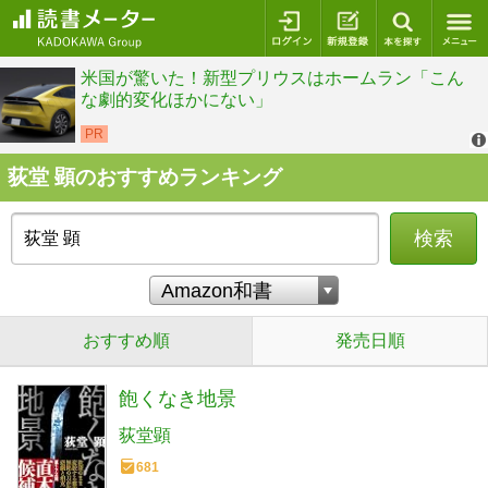
ログイン
新規登録
本を探
荻堂 顕のおすすめランキング
検索
おすすめ順
発売日順
飽くなき地景
荻堂顕
681