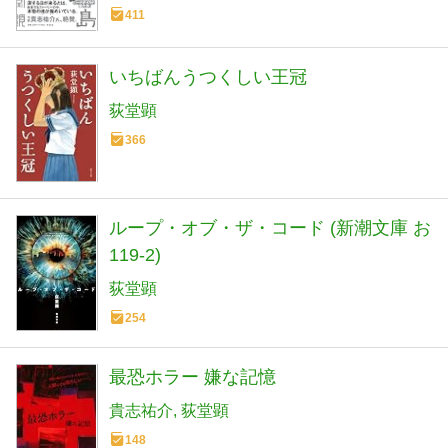
411
いちばんうつくしい王冠
荻堂顕
366
ループ・オブ・ザ・コード (新潮文庫 お
119-2)
荻堂顕
254
最恐ホラー 嫌な記憶
貴志祐介
荻堂顕
148