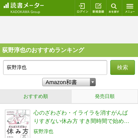
ログイン
新規登録
本を探
荻野淳也のおすすめランキング
検索
おすすめ順
発売日順
心のざわざわ・イライラを消すがんば
りすぎない休み方 すき間時間で始める
マインドフルネス
荻野淳也