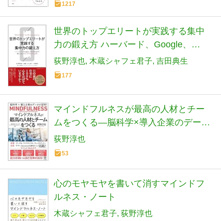
1217
世界のトップエリートが実践する集中
力の鍛え方 ハーバード、Google、
Facebookが取りくむマインドフルネス
荻野淳也
木蔵シャフェ君子
吉田典生
入門
177
マインドフルネスが最高の人材とチー
ムをつくる―脳科学×導入企業のデータ
が証明!
荻野淳也
53
心のモヤモヤを書いて消すマインドフ
ルネス・ノート
木蔵シャフェ君子
荻野淳也