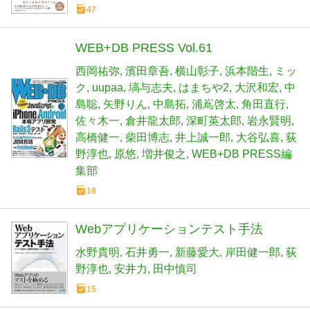
47
WEB+DB PRESS Vol.61
西岡祐弥
濱田章吾
横山彰子
浜本階生
ミッ
ク
uupaa
塙与志夫
はまちや2
大沢和宏
中
島聡
矢野りん
中島拓
浦嶌啓太
角田直行
佐々木一
倉井龍太郎
深町英太郎
岩永賢明
高橋健一
柴田博志
井上誠一郎
大谷弘喜
荻
野淳也
原悠
増井俊之
WEB+DB PRESS編
集部
18
Webアプリケーションテスト手法
水野貴明
石井勇一
新藤愛大
岸田健一郎
荻
野淳也
安井力
田中慎司
15