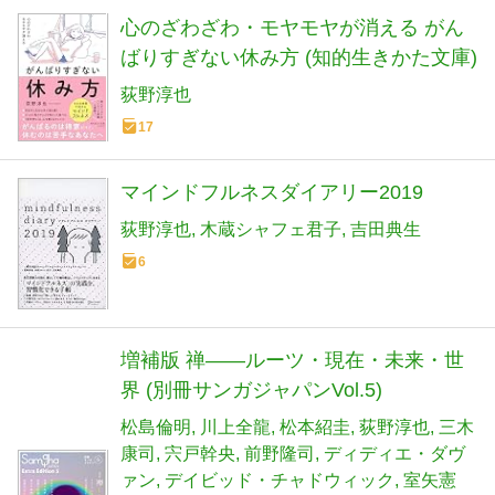
心のざわざわ・モヤモヤが消える がん
ばりすぎない休み方 (知的生きかた文庫)
荻野淳也
17
マインドフルネスダイアリー2019
荻野淳也
木蔵シャフェ君子
吉田典生
6
増補版 禅――ルーツ・現在・未来・世
界 (別冊サンガジャパンVol.5)
松島倫明
川上全龍
松本紹圭
荻野淳也
三木
康司
宍戸幹央
前野隆司
ディディエ・ダヴ
ァン
デイビッド・チャドウィック
室矢憲