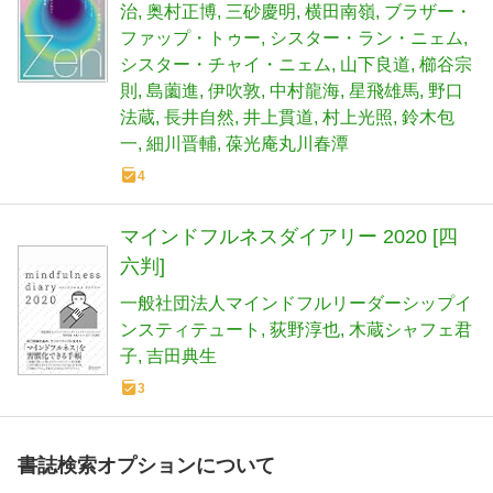
治
奥村正博
三砂慶明
横田南嶺
ブラザー・
ファップ・トゥー
シスター・ラン・ニェム
シスター・チャイ・ニェム
山下良道
櫛谷宗
則
島薗進
伊吹敦
中村龍海
星飛雄馬
野口
法蔵
長井自然
井上貫道
村上光照
鈴木包
一
細川晋輔
葆光庵丸川春潭
4
マインドフルネスダイアリー 2020 [四
六判]
一般社団法人マインドフルリーダーシップイ
ンスティテュート
荻野淳也
木蔵シャフェ君
子
吉田典生
3
書誌検索オプションについて