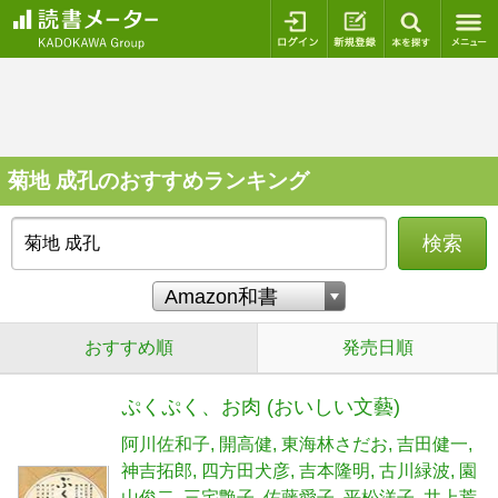
ログイン
新規登録
本を探
菊地 成孔のおすすめランキング
検索
おすすめ順
発売日順
ぷくぷく、お肉 (おいしい文藝)
阿川佐和子
開高健
東海林さだお
吉田健一
神吉拓郎
四方田犬彦
吉本隆明
古川緑波
園
山俊二
三宅艶子
佐藤愛子
平松洋子
井上荒