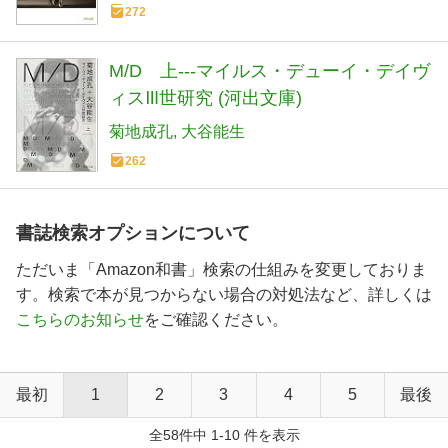
ちについての考察 (河出文庫 き 3-5)
272
M/D 上---マイルス・デューイ・デイヴ
ィスⅢ世研究 (河出文庫)
菊地成孔
大谷能生
262
書誌検索オプションについて
ただいま「Amazon和書」検索の仕組みを変更しておりま
す。検索で本が見つからない場合の対処法など、詳しくは
こちらのお知らせ
をご確認ください。
最初
1
2
3
4
5
最後
全58件中 1-10 件を表示