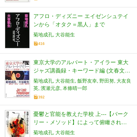
アフロ・ディズニー エイゼンシュテイ
ンから「オタク＝黒人」まで
菊地成孔
大谷能生
416
東京大学のアルバート・アイラー 東大
ジャズ講義録・キーワード編 (文春文庫
き 30-2)
菊地成孔
大谷能生
飯野友幸
野田努
大友良
英
濱瀬元彦
本條晴一郎
392
憂鬱と官能を教えた学校 上---【バーク
リー・メソッド】によって俯瞰される
20世紀商業音楽史 調律、調性および旋
菊地成孔
大谷能生