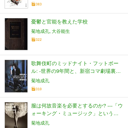
律・和声 (河出文庫 き 3-1)
383
憂鬱と官能を教えた学校
菊地成孔
大谷能生
322
歌舞伎町のミッドナイト・フットボー
ル: -世界の9年間と、新宿コマ劇場裏の
6日間- (小学館文庫 き 11-2)
菊地成孔
310
服は何故音楽を必要とするのか? ---「ウ
ォーキング・ミュージック」という存
在しないジャンルに召還された音楽た
菊地成孔