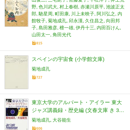
野
色川武大
村上春樹
赤瀬川原平
池波正太
郎
馳星周
町田康
川上未映子
阿川弘之
内
館牧子
菊地成孔
邱永漢
久住昌之
向田邦
子
島田雅彦
檀一雄
伊丹十三
内田百けん
山田太一
角田光代
815
スペインの宇宙食 (小学館文庫)
菊地成孔
727
東京大学のアルバート・アイラー 東大
ジャズ講義録・歴史編 (文春文庫 き 30-
1)
菊地成孔
大谷能生
606