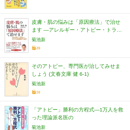
皮膚・肌の悩みは「原因療法」で治せ
ます ―アレルギー・アトピー・トラブ
ル肌を防ぐ！治す！
菊池新
26
そのアトピー、専門医が治してみせま
しょう (文春文庫 健 6-1)
菊池新
16
「アトピー」勝利の方程式―1万人を救
った理論派名医の
菊池新