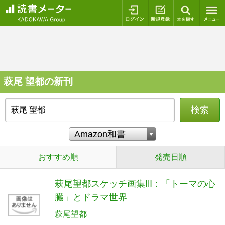
ログイン
新規登録
本を探
萩尾 望都の新刊
検索
おすすめ順
発売日順
萩尾望都スケッチ画集Ⅲ：「トーマの心
臓」とドラマ世界
萩尾望都