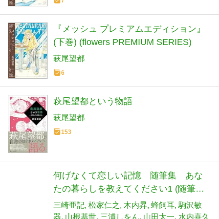
7
『メッシュ プレミアムエディション』
(下巻) (flowers PREMIUM SERIES)
萩尾望都
6
萩尾望都という物語
萩尾望都
153
何げなくて恋しい記憶 随筆集 あな
たの暮らしを教えてください1 (随筆集
あなたの暮らしを教えてください 1)
三崎亜記
松家仁之
木内昇
蜂飼耳
駒沢敏
器
山根基世
三浦しをん
山田太一
水内喜久