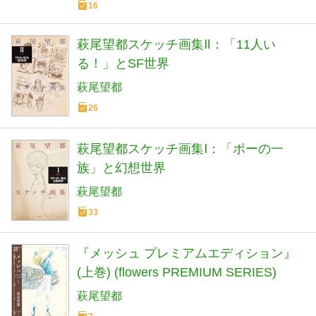
16
萩尾望都スケッチ画集Ⅱ：「11人い
る！」とSF世界
萩尾望都
26
萩尾望都スケッチ画集Ⅰ：「ポーの一
族」と幻想世界
萩尾望都
33
『メッシュ プレミアムエディション』
(上巻) (flowers PREMIUM SERIES)
萩尾望都