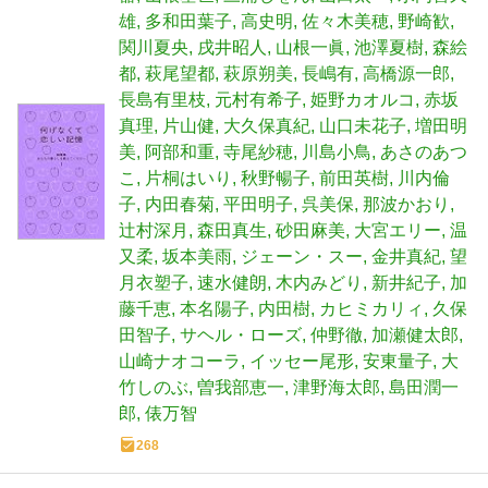
雄
多和田葉子
高史明
佐々木美穂
野崎歓
関川夏央
戌井昭人
山根一眞
池澤夏樹
森絵
都
萩尾望都
萩原朔美
長嶋有
高橋源一郎
長島有里枝
元村有希子
姫野カオルコ
赤坂
真理
片山健
大久保真紀
山口未花子
増田明
美
阿部和重
寺尾紗穂
川島小鳥
あさのあつ
こ
片桐はいり
秋野暢子
前田英樹
川内倫
子
内田春菊
平田明子
呉美保
那波かおり
辻村深月
森田真生
砂田麻美
大宮エリー
温
又柔
坂本美雨
ジェーン・スー
金井真紀
望
月衣塑子
速水健朗
木内みどり
新井紀子
加
藤千恵
本名陽子
内田樹
カヒミカリィ
久保
田智子
サヘル・ローズ
仲野徹
加瀬健太郎
山崎ナオコーラ
イッセー尾形
安東量子
大
竹しのぶ
曽我部恵一
津野海太郎
島田潤一
郎
俵万智
268