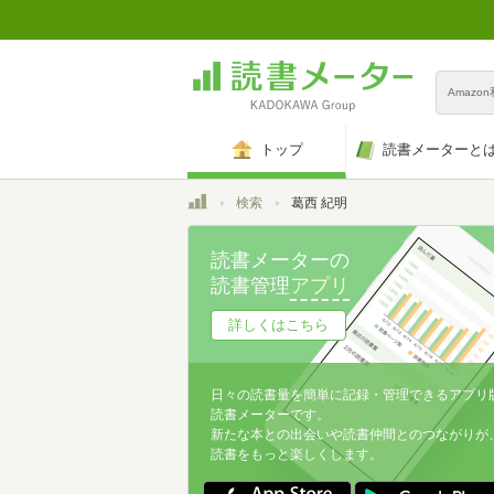
Amazo
トップ
読書メーターと
トップ
検索
葛西 紀明
読書メーターの
読書管理
アプリ
詳しくはこちら
日々の読書量を簡単に記録・管理できるアプリ
読書メーターです。
新たな本との出会いや読書仲間とのつながりが
読書をもっと楽しくします。