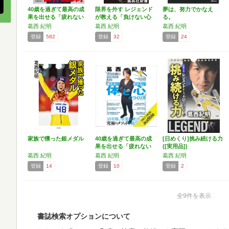
40歳を過ぎて最高の成
限界を外す レジェンド
夢は、努力でかなえ
果を出せる「疲れない
が教える「負けない心
る。
体…
と…
葛西 紀明
葛西 紀明
葛西 紀明
登録
582
登録
32
登録
24
家族で獲った銀メダル
40歳を過ぎて最高の成
[日めくり]挑み続ける力
果を出せる「疲れない
([実用品])
体…
葛西 紀明
葛西 紀明
葛西 紀明
登録
14
登録
10
登録
2
全9件を表示
書誌検索オプションについて