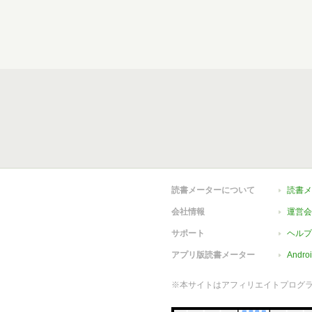
読書メーターについて
読書メ
会社情報
運営会
サポート
ヘルプ
アプリ版読書メーター
Andr
※本サイトはアフィリエイトプログ