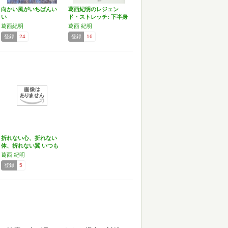
向かい風がいちばんい
葛西紀明のレジェン
い
ド・ストレッチ: 下半身
を…
葛西紀明
葛西 紀明
登録
24
登録
16
折れない心、折れない
体、折れない翼 いつも
ピ…
葛西 紀明
登録
5