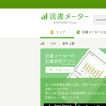
Amazo
トップ
読書メーターと
トップ
検索
蒼井 上鷹
読書メーターの
読書管理
アプリ
詳しくはこちら
日々の読書量を簡単に記録・管理できるアプリ
読書メーターです。
新たな本との出会いや読書仲間とのつながりが
読書をもっと楽しくします。