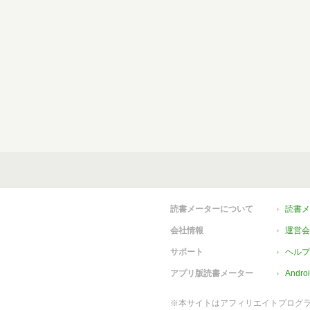
読書メーターについて
読書メ
会社情報
運営会
サポート
ヘルプ
アプリ版読書メーター
Andr
※本サイトはアフィリエイトプログ