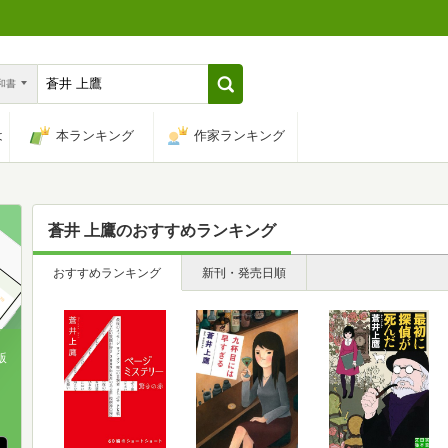
n和書
は
本ランキング
作家ランキング
蒼井 上鷹
のおすすめランキング
おすすめランキング
新刊・発売日順
版
、