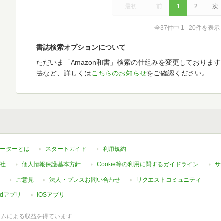
最初
前
1
2
次
全37件中 1 - 20件を表示
書誌検索オプションについて
ただいま「Amazon和書」検索の仕組みを変更しておりま
法など、詳しくは
こちらのお知らせ
をご確認ください。
ーターとは
スタートガイド
利用規約
社
個人情報保護基本方針
Cookie等の利用に関するガイドライン
サ
ご意見
法人・プレスお問い合わせ
リクエストコミュニティ
oidアプリ
iOSアプリ
ラムによる収益を得ています