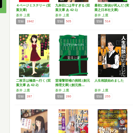
４ページミステリー (双
九杯目には早すぎる (双
最初に探偵が死んだ (実
葉文庫)
葉文庫 あ 42-1)
業之日本社文庫)
蒼井 上鷹
蒼井 上鷹
蒼井 上鷹
登録
1942
登録
505
登録
514
二枚舌は極楽へ行く (双
堂場警部補の挑戦 (創元
人生相談始めました
葉文庫 あ 42-2)
推理文庫) (創元推…
蒼井 上鷹
蒼井 上鷹
蒼井 上鷹
登録
287
登録
280
登録
255