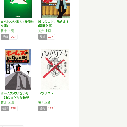
出られない五人 (祥伝社
殺しのコツ、教えます
文庫)
(双葉文庫)
蒼井 上鷹
蒼井 上鷹
登録
207
登録
197
ホームズのいない町
バツリスト
―13のまだらな推理
(F…
蒼井 上鷹
蒼井上鷹
登録
178
登録
177