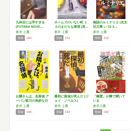
九杯目には早すぎる
ホームズのいない町 １
物語のルミナリエ (光文
(FUTABA NOVE…
３のまだらな推理 (双…
社文庫 い 31-3…
蒼井 上鷹
蒼井 上鷹
蒼井 上鷹
登録
240
登録
232
登録
210
お隣さんは、名探偵 ア
最初に探偵が死んだ (ジ
「幽霊」が隣で聞いて
ーバン歌川の奇妙な日
ョイ・ノベルス)
いる
常…
蒼井 上鷹
蒼井 上鷹
蒼井上鷹
登録
194
登録
192
登録
182