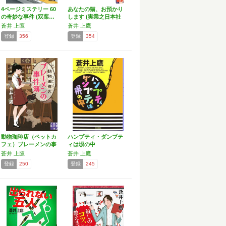
4ページミステリー 60
あなたの猫、お預かり
の奇妙な事件 (双葉…
します (実業之日本社
文…
蒼井 上鷹
蒼井 上鷹
登録
356
登録
354
動物珈琲店（ペットカ
ハンプティ・ダンプテ
フェ）ブレーメンの事
ィは塀の中
件簿…
蒼井 上鷹
蒼井 上鷹
登録
250
登録
245