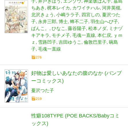
子
井戸ぎほう
エンゾウ
神楽坂はん子
嘉島
ちあき
梶本レイカ
カワイチハル
河井英槻
北沢きょう
小嶋ララ子
四宮しの
蔓沢つた
子
永井三郎
博士
蜂不二子
羽生山へび子
ぱんこ。
ひなこ
藤谷陽子
松本ノダ
ミナヅ
キアキラ
モチメ子
毛魂一直線
本仁戻
ｙｍ
ｚ
雪路凹子
吉田ゆうこ
倫敦巴里子
碗島
子
毛魂一直線
276
好物は愛しいあなたの腹のなか (バンブ
ーコミックス)
蔓沢つた子
219
性癖108TYPE (POE BACKS/Babyコミ
ックス)