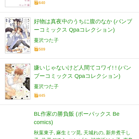
640
好物は真夜中のうちに腹のなか (バンブ
ーコミックス Qpaコレクション)
蔓沢つた子
509
嫌いじゃないけど人間てコワイ! ! (バン
ブーコミックス Qpaコレクション)
蔓沢つた子
445
BL作家の勝負飯 (ポーバックス Be
comics)
秋葉東子
麻生ミツ晃
天城れの
新井煮干し