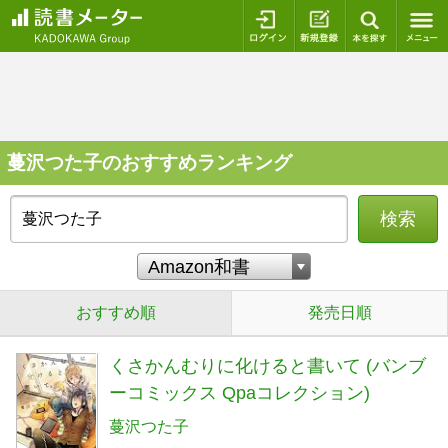
ログイン
新規登録
本を探
蔓沢つた子のおすすめランキング
検索
おすすめ順
発売日順
くさかんむりに化けると書いて (バンブ
ーコミックス Qpaコレクション)
蔓沢つた子