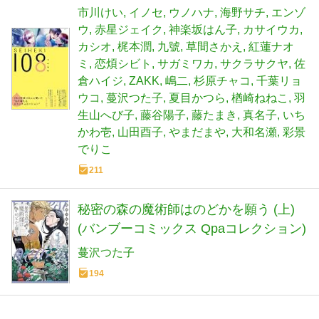
市川けい
イノセ
ウノハナ
海野サチ
エンゾ
ウ
赤星ジェイク
神楽坂はん子
カサイウカ
カシオ
梶本潤
九號
草間さかえ
紅蓮ナオ
ミ
恋煩シビト
サガミワカ
サクラサクヤ
佐
倉ハイジ
ZAKK
嶋二
杉原チャコ
千葉リョ
ウコ
蔓沢つた子
夏目かつら
楢崎ねねこ
羽
生山へび子
藤谷陽子
藤たまき
真名子
いち
かわ壱
山田酉子
やまだまや
大和名瀬
彩景
でりこ
211
秘密の森の魔術師はのどかを願う (上)
(バンブーコミックス Qpaコレクション)
蔓沢つた子
194