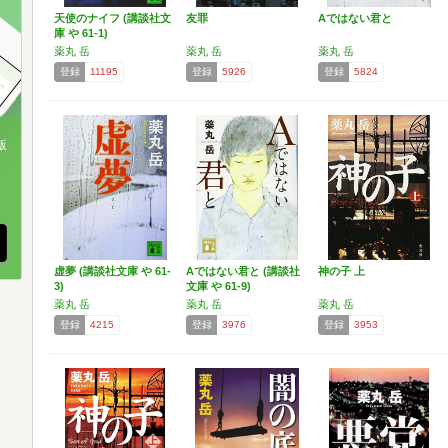
天使のナイフ (講談社文
友罪
Aではない君と
庫 や 61-1)
薬丸 岳
薬丸 岳
薬丸 岳
登録
11195
登録
5926
登録
5824
版
、
虚夢 (講談社文庫 や 61-
Aではない君と (講談社
神の子 上
3)
文庫 や 61-9)
薬丸 岳
薬丸 岳
薬丸 岳
登録
4215
登録
3976
登録
3953