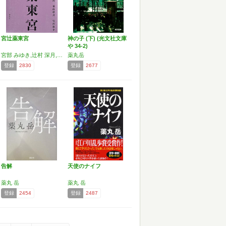
宮辻薬東宮
神の子 (下) (光文社文庫
や 34-2)
宮部 みゆき,辻村 深月,薬丸 岳,東山 彰良,宮内 悠介
薬丸岳
登録
2830
登録
2677
告解
天使のナイフ
薬丸 岳
薬丸 岳
登録
2454
登録
2487