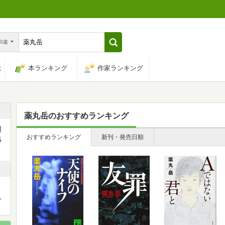
n和書
は
本ランキング
作家ランキング
薬丸岳
のおすすめランキング
明
おすすめランキング
新刊・発売日順
5
人