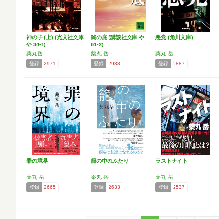
神の子 (上) (光文社文庫
闇の底 (講談社文庫 や
悪党 (角川文庫)
や 34-1)
61-2)
薬丸岳
薬丸 岳
薬丸 岳
登録
2971
登録
2938
登録
2887
罪の境界
籠の中のふたり
ラストナイト
薬丸 岳
薬丸 岳
薬丸 岳
登録
2665
登録
2633
登録
2537