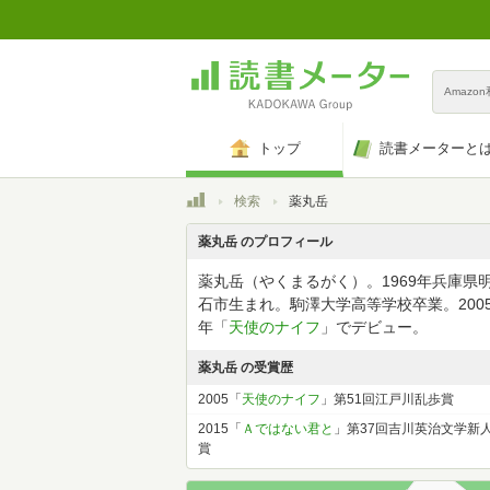
Amazo
トップ
読書メーターと
トップ
検索
薬丸岳
薬丸岳 のプロフィール
薬丸岳（やくまるがく）。1969年兵庫県
石市生まれ。駒澤大学高等学校卒業。200
年「
天使のナイフ
」でデビュー。
薬丸岳 の受賞歴
2005「
天使のナイフ
」第51回江戸川乱歩賞
2015「
Ａではない君と
」第37回吉川英治文学新
賞