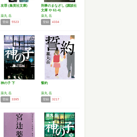
友罪 (集英社文庫)
刑事のまなざし (講談社
文庫 や 61-4)
薬丸 岳
薬丸 岳
登録
5523
登録
4334
神の子 下
誓約
薬丸 岳
薬丸 岳
登録
3395
登録
3217