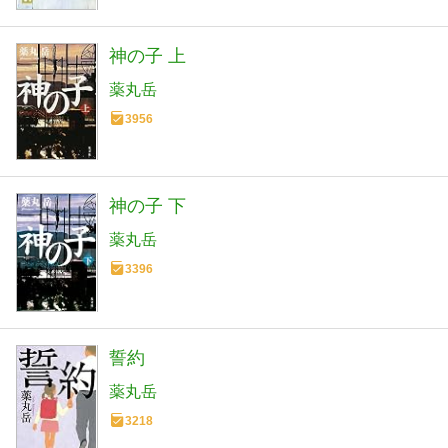
神の子 上
薬丸岳
3956
神の子 下
薬丸岳
3396
誓約
薬丸岳
3218