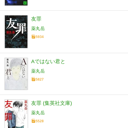
友罪
薬丸岳
5934
Aではない君と
薬丸岳
5827
友罪 (集英社文庫)
薬丸岳
5528