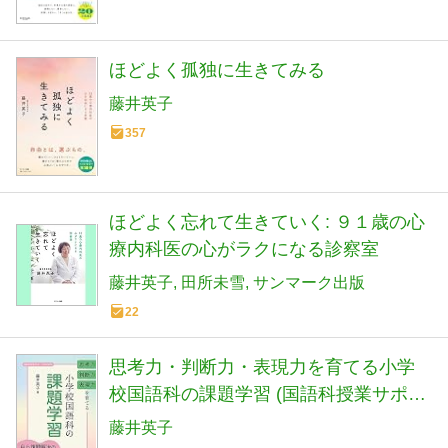
ほどよく孤独に生きてみる
藤井英子
357
ほどよく忘れて生きていく: ９１歳の心
療内科医の心がラクになる診察室
藤井英子
田所未雪
サンマーク出版
22
思考力・判断力・表現力を育てる小学
校国語科の課題学習 (国語科授業サポー
トＢＯＯＫＳ)
藤井英子