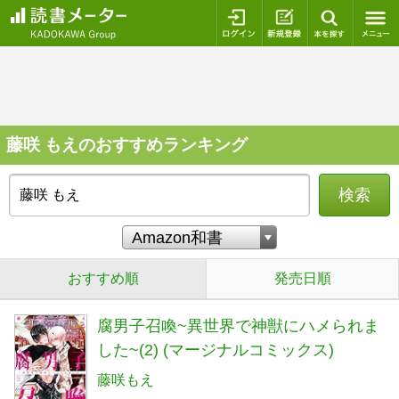
ログイン
新規登録
本を探
藤咲 もえのおすすめランキング
検索
おすすめ順
発売日順
腐男子召喚~異世界で神獣にハメられま
した~(2) (マージナルコミックス)
藤咲もえ