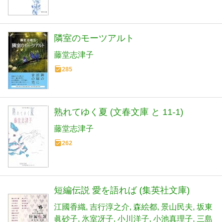
隣室のモーツアルト
藤堂志津子
285
熟れてゆく夏 (文春文庫 と 11-1)
藤堂志津子
262
短編伝説 愛を語れば (集英社文庫)
江國香織
吉行淳之介
森絵都
景山民夫
坂東
眞砂子
氷室冴子
小川洋子
小池真理子
三島