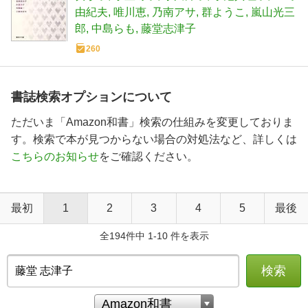
由紀夫
唯川恵
乃南アサ
群ようこ
嵐山光三
郎
中島らも
藤堂志津子
260
書誌検索オプションについて
ただいま「Amazon和書」検索の仕組みを変更しておりま
す。検索で本が見つからない場合の対処法など、詳しくは
こちらのお知らせ
をご確認ください。
最初
1
2
3
4
5
最後
全194件中 1-10 件を表示
検索