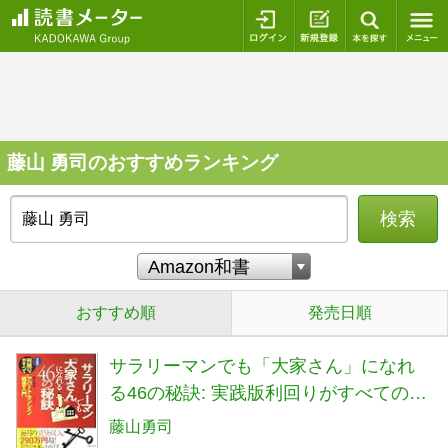
ログイン
新規登録
本を探
藤山 勇司のおすすめランキング
検索
おすすめ順
発売日順
サラリーマンでも「大家さん」になれ
る46の秘訣: 実践版利回りがすべてのア
パート・マンション経営入門 (実日ビジ
藤山勇司
ネス)