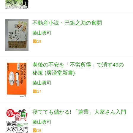
不動産小説・巴銀之助の奮闘
藤山勇司
19
老後の不安を「不労所得」で消す49の
秘策 (廣済堂新書)
藤山勇司
17
寝てても儲かる! 「兼業」大家さん入門
藤山勇司
16