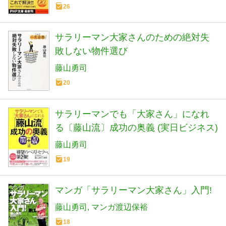
26
サラリーマン大家さんのための絶対失
敗しない物件選び
藤山勇司
20
サラリーマンでも「大家さん」になれ
る〔藤山流〕成功の奥義 (実日ビジネス)
藤山勇司
19
マンガ「サラリーマン大家さん」入門!
藤山勇司
マンガ渡辺保裕
18