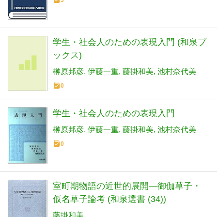
3
学生・社会人のための表現入門 (和泉ブ
ックス)
榊原邦彦
伊藤一重
藤掛和美
池村奈代美
0
学生・社会人のための表現入門
榊原邦彦
伊藤一重
藤掛和美
池村奈代美
0
室町期物語の近世的展開―御伽草子・
仮名草子論考 (和泉選書 (34))
藤掛和美