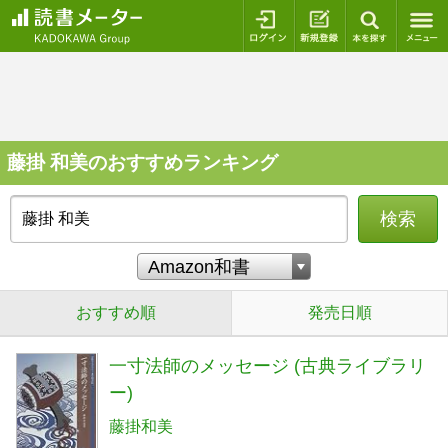
ログイン
新規登録
本を探
藤掛 和美のおすすめランキング
検索
おすすめ順
発売日順
一寸法師のメッセージ (古典ライブラリ
ー)
藤掛和美