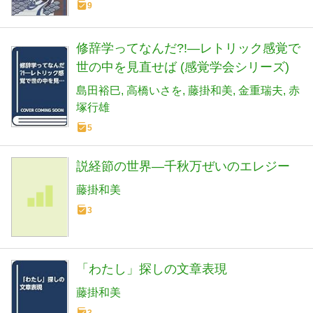
9
修辞学ってなんだ?!―レトリック感覚で
世の中を見直せば (感覚学会シリーズ)
島田裕巳
高橋いさを
藤掛和美
金重瑞夫
赤
塚行雄
5
説経節の世界―千秋万ぜいのエレジー
藤掛和美
3
「わたし」探しの文章表現
藤掛和美