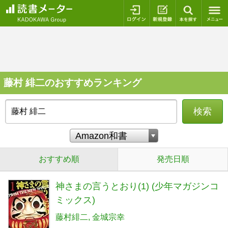
ログイン
新規登録
本を探
藤村 緋二のおすすめランキング
検索
おすすめ順
発売日順
神さまの言うとおり(1) (少年マガジンコ
ミックス)
藤村緋二
金城宗幸