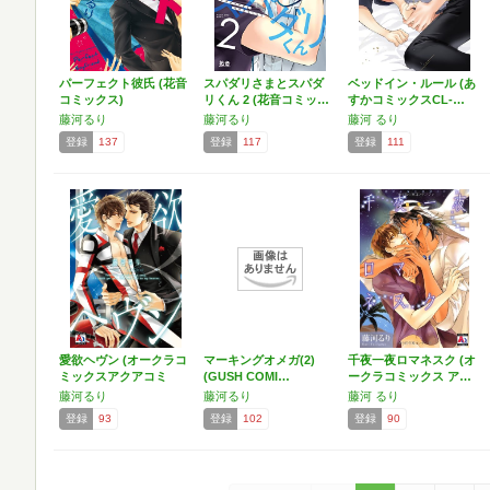
パーフェクト彼氏 (花音
スパダリさまとスパダ
ベッドイン・ルール (あ
コミックス)
リくん 2 (花音コミッ…
すかコミックスCL-…
藤河るり
藤河るり
藤河 るり
登録
137
登録
117
登録
111
愛欲ヘヴン (オークラコ
マーキングオメガ(2)
千夜一夜ロマネスク (オ
ミックスアクアコミ
(GUSH COMI…
ークラコミックス ア…
ッ…
藤河るり
藤河るり
藤河 るり
登録
93
登録
102
登録
90