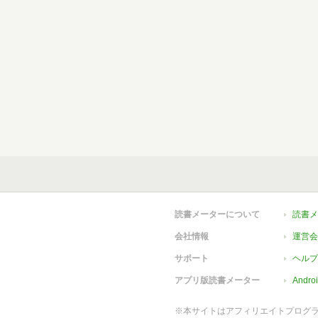
読書メーターについて
読書メ
会社情報
運営会
サポート
ヘルプ
アプリ版読書メーター
Andr
※本サイトはアフィリエイトプログ