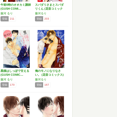
午前0時のオオカミ講師
スパダリさまとスパダ
(GUSH COMI…
リくん (花音コミック
ス)
藤河 るり
藤河るり
登録
211
登録
203
黒猫はしっぽで甘える
俺のモノになりなさ
(GUSH COMIC…
い。 (花音コミックス)
藤河 るり
藤河るり
登録
170
登録
167