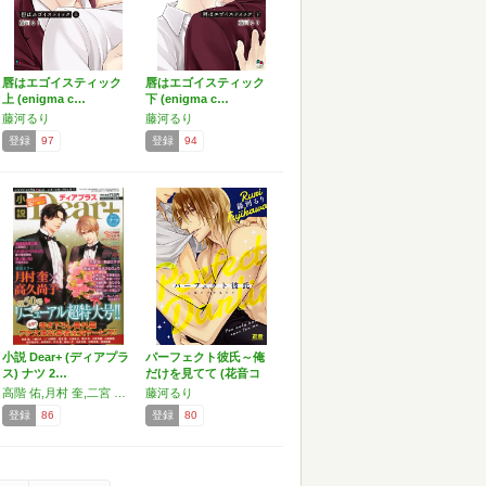
唇はエゴイスティック
唇はエゴイスティック
上 (enigma c…
下 (enigma c…
藤河るり
藤河るり
登録
97
登録
94
小説 Dear+ (ディアプラ
パーフェクト彼氏～俺
ス) ナツ 2…
だけを見てて (花音コ
ミ…
高階 佑,月村 奎,二宮 悦巳,麻々原 絵里依,和泉 桂,岩本 薫,三池 ろむこ,砂原 糖子,夕映 月子,金坂 理衣子,碧井 アオ,立野 真琴,名倉 和希,氷室 雫,大木 えりか,山田 睦月,駒城 ミチヲ,カトリーヌ あやこ,一穂 ミチ,藤河 るり,栗城 偲,みずかねりょう,金 ひかる,一穂 ミチ,竹美家 らら,久我 有加,佐倉 ハイジ,安西 リカ,小椋 ムク,いつき 朔夜,本間 アキラ,アレクサンダー・ヴォイノフ,百舌 まめも
藤河るり
登録
86
登録
80