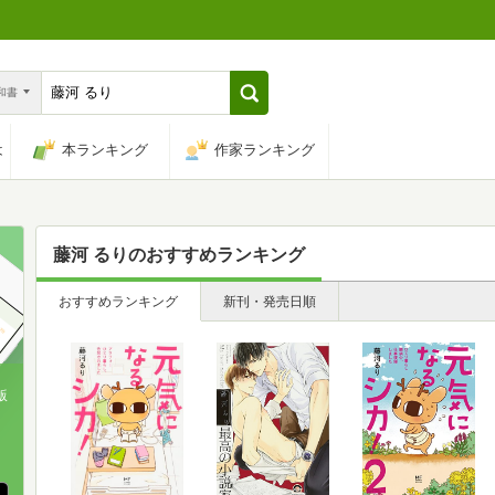
n和書
は
本ランキング
作家ランキング
藤河 るり
のおすすめランキング
おすすめランキング
新刊・発売日順
版
、