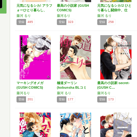
元気になるシカ! アラフ
最高の小説家 (GUSH
元気になるシカ!2 ひと
ォーひとり暮らし、
COMICS)
り暮らし闘病中、仕
告…
事…
藤河 るり
藤河るり
藤河 るり
登録
485
登録
323
登録
258
マーキングオメガ
極道ダーリン
最高の小説家-secret-
(GUSH COMICS)
(kobunsha BLコミ
(GUSH C…
ッ…
藤河るり
藤河 るり
藤河るり
登録
201
登録
177
登録
173