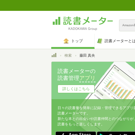
Amazo
トップ
読書メーターと
トップ
検索
藤田 真央
読書メーターの
読書管理
アプリ
詳しくはこちら
日々の読書量を簡単に記録・管理できるアプリ
読書メーターです。
新たな本との出会いや読書仲間とのつながりが
読書をもっと楽しくします。