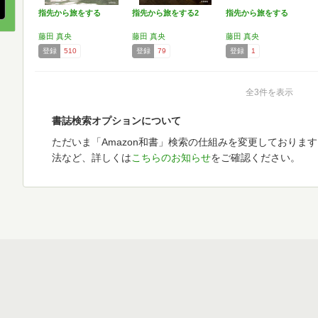
指先から旅をする
指先から旅をする2
指先から旅をする
藤田 真央
藤田 真央
藤田 真央
登録
510
登録
79
登録
1
全3件を表示
書誌検索オプションについて
ただいま「Amazon和書」検索の仕組みを変更しておりま
法など、詳しくは
こちらのお知らせ
をご確認ください。