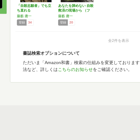
「自殺志願者」でも立
あなたを諦めない 自殺
ち直れる
救済の現場から （フ
ォ…
藤藪 庸一
藤藪 庸一
登録
34
登録
20
全2件を表示
書誌検索オプションについて
ただいま「Amazon和書」検索の仕組みを変更しておりま
法など、詳しくは
こちらのお知らせ
をご確認ください。