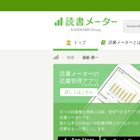
Amazo
トップ
読書メーターと
トップ
検索
藤藪 庸一
読書メーターの
読書管理
アプリ
詳しくはこちら
日々の読書量を簡単に記録・管理できるアプリ
読書メーターです。
新たな本との出会いや読書仲間とのつながりが
読書をもっと楽しくします。