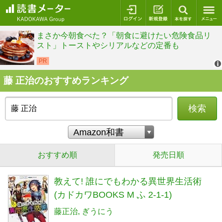
ログイン
新規登録
本を探
藤 正治のおすすめランキング
検索
おすすめ順
発売日順
教えて! 誰にでもわかる異世界生活術
(カドカワBOOKS M ふ 2-1-1)
藤正治
ぎうにう