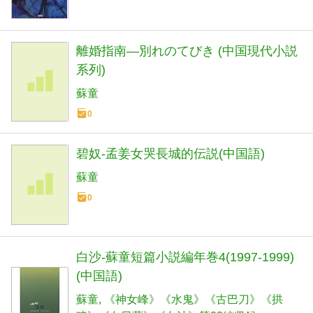
離婚指南―別れのてびき (中国現代小説
系列)
蘇童
0
碧奴-孟姜女哭長城的伝説(中国語)
蘇童
0
白沙-蘇童短篇小説編年巻4(1997-1999)
(中国語)
蘇童
《神女峰》《水鬼》《古巴刀》《拱