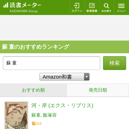
ログイン
新規登録
本を探
蘇 童のおすすめランキング
検索
おすすめ順
発売日順
河・岸 (エクス・リブリス)
蘇童
飯塚容
112