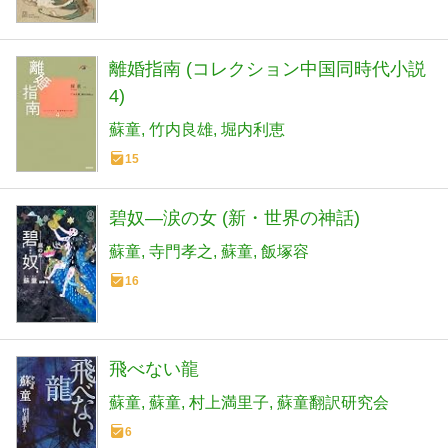
離婚指南 (コレクション中国同時代小説
4)
蘇童
竹内良雄
堀内利恵
15
碧奴―涙の女 (新・世界の神話)
蘇童
寺門孝之
蘇童
飯塚容
16
飛べない龍
蘇童
蘇童
村上満里子
蘇童翻訳研究会
6