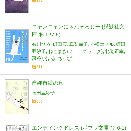
351
ニャンニャンにゃんそろじー (講談社文
庫 あ 127-5)
有川ひろ
町田康
真梨幸子
小松エメル
蛭田
亜紗子
ねこまき(ミューズワーク)
北道正幸
深谷かほる
ちっぴ
311
自縄自縛の私
蛭田亜紗子
300
エンディングドレス (ポプラ文庫 ひ 6-1)