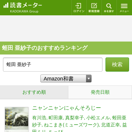
ログイン
新規登録
本を探
蛭田 亜紗子のおすすめランキング
検索
おすすめ順
発売日順
ニャンニャンにゃんそろじー
有川浩
町田康
真梨幸子
小松エメル
蛭田亜
紗子
ねこまき(ミューズワーク)
北道正幸
益
田ミリ
ちっぴ