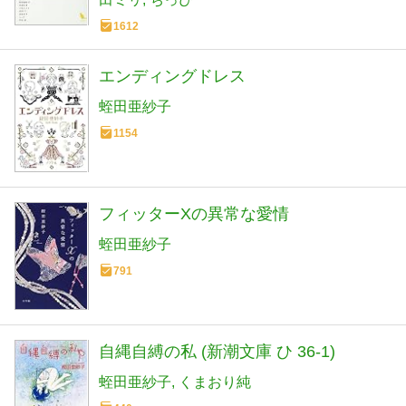
1612
エンディングドレス
蛭田亜紗子
1154
フィッターXの異常な愛情
蛭田亜紗子
791
自縄自縛の私 (新潮文庫 ひ 36-1)
蛭田亜紗子
くまおり純