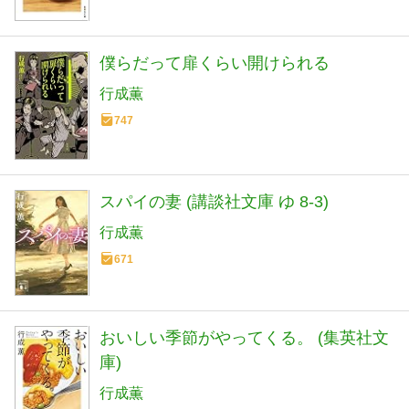
僕らだって扉くらい開けられる
行成薫
747
スパイの妻 (講談社文庫 ゆ 8-3)
行成薫
671
おいしい季節がやってくる。 (集英社文
庫)
行成薫