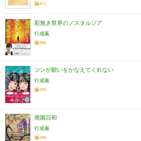
471
彩無き世界のノスタルジア
行成薫
456
ジンが願いをかなえてくれない
行成薫
359
廃園日和
行成薫
348