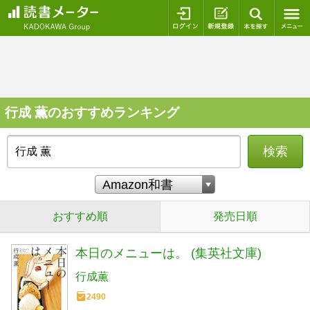
ログイン
新規登録
本を探
行成 薫のおすすめランキング
検索
おすすめ順
発売日順
本日のメニューは。 (集英社文庫)
行成薫
2490