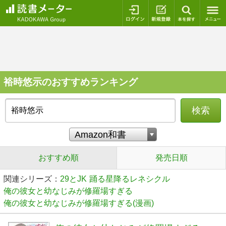
ログイン
新規登録
本を探
裕時悠示のおすすめランキング
検索
おすすめ順
発売日順
関連シリーズ：
29とJK
踊る星降るレネシクル
俺の彼女と幼なじみが修羅場すぎる
俺の彼女と幼なじみが修羅場すぎる(漫画)