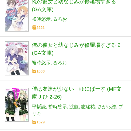
俺の彼女と幼なじみが修羅場すぎる
(GA文庫)
裕時悠示
るろお
2221
俺の彼女と幼なじみが修羅場すぎる 2
(GA文庫)
裕時悠示
るろお
1600
僕は友達が少ない ゆにばーす (MF文
庫 J ひ 2-26)
平坂読
裕時悠示
渡航
志瑞祐
さがら総
ブ
リキ
1529