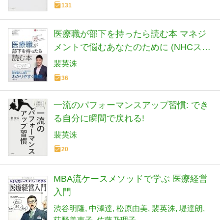
131
医療職が部下を持ったら読む本 マネジ
メントで悩むあなたのために (NHCスタ
ートアップシリーズ)
裴英洙
36
一流のパフォーマンスアップ習慣: でき
る自分に瞬間で戻れる!
裴英洙
20
MBA流ケースメソッドで学ぶ 医療経営
入門
渋谷明隆
中澤達
松原由美
裴英洙
堤達朗