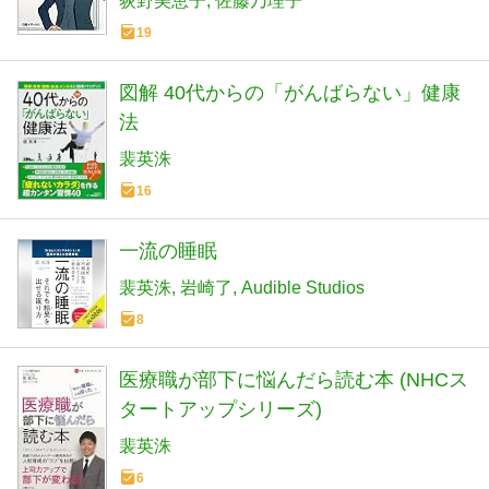
荻野美恵子
佐藤乃理子
19
図解 40代からの「がんばらない」健康
法
裴英洙
16
一流の睡眠
裴英洙
岩崎了
Audible Studios
8
医療職が部下に悩んだら読む本 (NHCス
タートアップシリーズ)
裴英洙
6