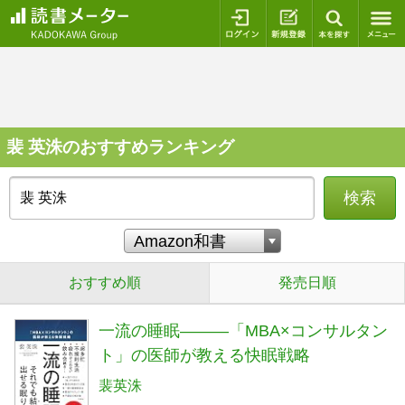
ログイン
新規登録
本を探
裴 英洙のおすすめランキング
検索
おすすめ順
発売日順
一流の睡眠―――「MBA×コンサルタン
ト」の医師が教える快眠戦略
裴英洙