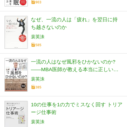
903
なぜ、一流の人は「疲れ」を翌日に持
ち越さないのか
裴英洙
585
一流の人はなぜ風邪をひかないのか?
――MBA医師が教える本当に正しい予
防と対策33
裴英洙
385
10の仕事を1の力でミスなく回す トリア
ージ仕事術
裴英洙