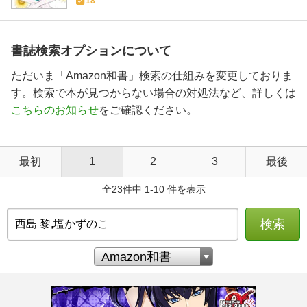
18
書誌検索オプションについて
ただいま「Amazon和書」検索の仕組みを変更しておりま
す。検索で本が見つからない場合の対処法など、詳しくは
こちらのお知らせ
をご確認ください。
最初
1
2
3
最後
全23件中 1-10 件を表示
検索