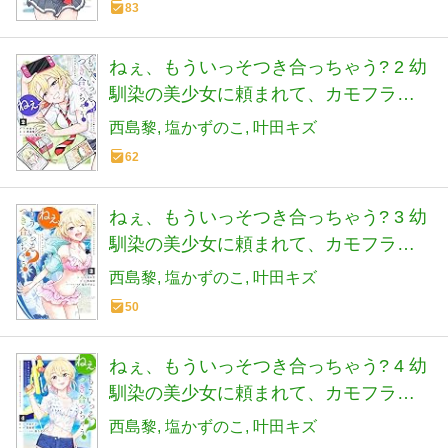
83
ねぇ、もういっそつき合っちゃう? 2 幼
馴染の美少女に頼まれて、カモフラ彼
氏はじめました (ヤングジャンプコミッ
西島黎
塩かずのこ
叶田キズ
クス)
62
ねぇ、もういっそつき合っちゃう? 3 幼
馴染の美少女に頼まれて、カモフラ彼
氏はじめました (ヤングジャンプコミッ
西島黎
塩かずのこ
叶田キズ
クス)
50
ねぇ、もういっそつき合っちゃう? 4 幼
馴染の美少女に頼まれて、カモフラ彼
氏はじめました (ヤングジャンプコミッ
西島黎
塩かずのこ
叶田キズ
クス)