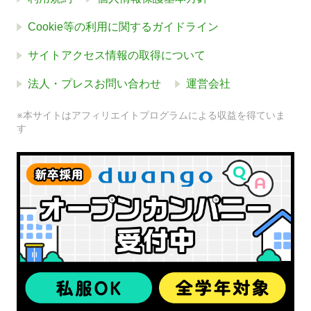
Cookie等の利用に関するガイドライン
サイトアクセス情報の取得について
法人・プレスお問い合わせ
運営会社
※本サイトはアフィリエイトプログラムによる収益を得ていま
す