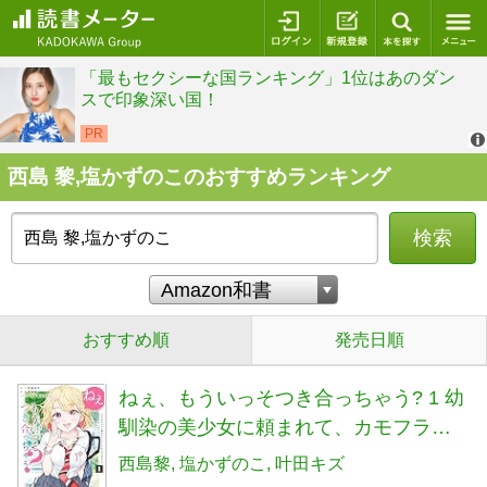
ログイン
新規登録
本を探
西島 黎,塩かずのこのおすすめランキング
検索
おすすめ順
発売日順
ねぇ、もういっそつき合っちゃう? 1 幼
馴染の美少女に頼まれて、カモフラ彼
氏はじめました (ヤングジャンプコミッ
西島黎
塩かずのこ
叶田キズ
クス)